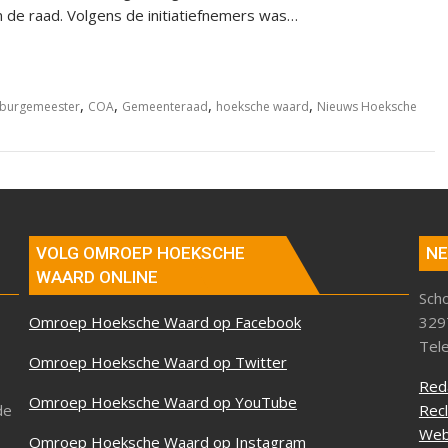
de raad. Volgens de initiatiefnemers was…
,
,
,
,
burgemeester
COA
Gemeenteraad
hoeksche waard
Nieuws Hoeksche
VOLG OMROEP HOEKSCHE
NE
WAARD ONLINE
Sch
Omroep Hoeksche Waard op Facebook
329
Tel
Omroep Hoeksche Waard op Twitter
Red
Omroep Hoeksche Waard op YouTube
de
Rec
Web
Omroep Hoeksche Waard op Instagram