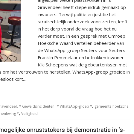
Gravendeel heeft diepe indruk gemaakt op
inwoners. Terwijl politie en justitie het
strafrechtelijk onderzoek voortzetten, leeft
in het dorp vooral de vraag hoe het nu
verder moet. In een gesprek met Omroep
Hoeksche Waard vertellen beheerder van
de WhatsApp-groep Seuters voor Seuters
Franklin Pemmelaar en betrokken inwoner
Kiki Scheepens wat de gebeurtenissen met
s om het vertrouwen te herstellen. WhatsApp-groep groeide in
esloot kort…
,
,
,
Gravendeel
* Geweldsincidenten
* WhatsApp-groep *
gemeente hoeksche
,
menleving *
Veiligheid
mogelijke onruststokers bij demonstratie in ‘s-