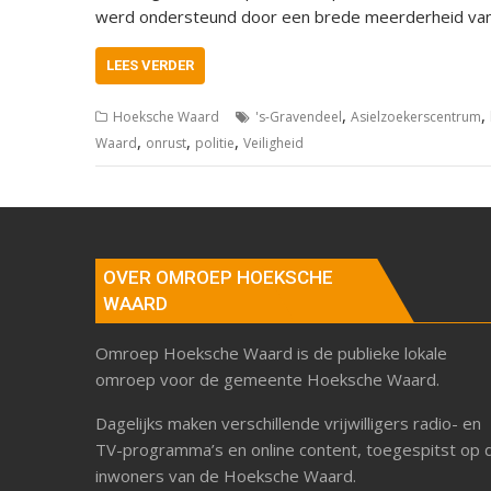
werd ondersteund door een brede meerderheid van 
LEES VERDER
,
,
Hoeksche Waard
's-Gravendeel
Asielzoekerscentrum
,
,
,
Waard
onrust
politie
Veiligheid
OVER OMROEP HOEKSCHE
WAARD
Omroep Hoeksche Waard is de publieke lokale
omroep voor de gemeente Hoeksche Waard.
Dagelijks maken verschillende vrijwilligers radio- en
TV-programma’s en online content, toegespitst op 
inwoners van de Hoeksche Waard.