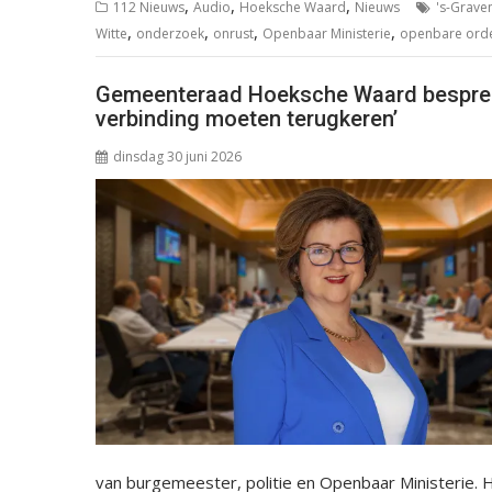
,
,
,
112 Nieuws
Audio
Hoeksche Waard
Nieuws
's-Grave
,
,
,
,
Witte
onderzoek
onrust
Openbaar Ministerie
openbare ord
Gemeenteraad Hoeksche Waard bespreekt
verbinding moeten terugkeren’
dinsdag 30 juni 2026
van burgemeester, politie en Openbaar Ministerie