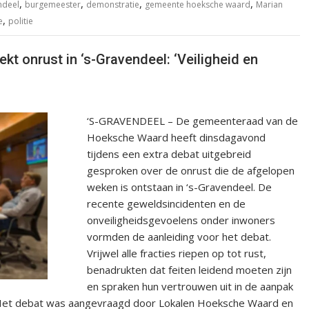
,
,
,
,
ndeel
burgemeester
demonstratie
gemeente hoeksche waard
Marian
,
e
politie
 onrust in ‘s-Gravendeel: ‘Veiligheid en
‘S-GRAVENDEEL – De gemeenteraad van de
Hoeksche Waard heeft dinsdagavond
tijdens een extra debat uitgebreid
gesproken over de onrust die de afgelopen
weken is ontstaan in ‘s-Gravendeel. De
recente geweldsincidenten en de
onveiligheidsgevoelens onder inwoners
vormden de aanleiding voor het debat.
Vrijwel alle fracties riepen op tot rust,
benadrukten dat feiten leidend moeten zijn
en spraken hun vertrouwen uit in de aanpak
. Het debat was aangevraagd door Lokalen Hoeksche Waard en