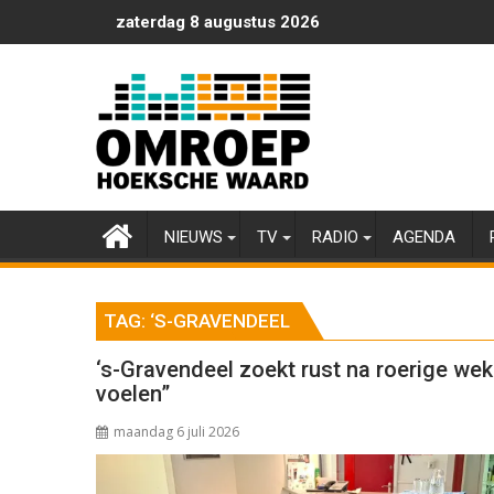
Ga
zaterdag 8 augustus 2026
naar
de
inhoud
NIEUWS
TV
RADIO
AGENDA
TAG:
‘S-GRAVENDEEL
‘s-Gravendeel zoekt rust na roerige wek
voelen”
maandag 6 juli 2026