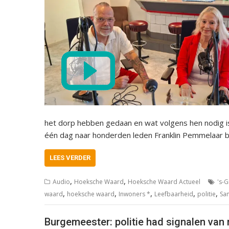
het dorp hebben gedaan en wat volgens hen nodig i
één dag naar honderden leden Franklin Pemmelaar b
LEES VERDER
,
,
Audio
Hoeksche Waard
Hoeksche Waard Actueel
's-
,
,
,
,
,
waard
hoeksche waard
Inwoners *
Leefbaarheid
politie
Sa
Burgemeester: politie had signalen van 