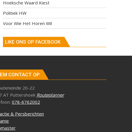
Hoeksche Waard Kiest
Politiek HW
Voor Wie Het Horen Wil
LIKE ONS OP FACEBOOK
EM CONTACT OP
outeneinde 20-22
7 AT Puttershoek
Routeplanner
efoon:
078-6762002
actie & Persberichten
lame
master