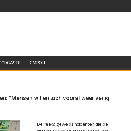
PODCASTS
OMROEP
en: “Mensen willen zich vooral weer veilig
De reeks geweldsincidenten die de
afgelopen weken plaatsvonden in ‘s