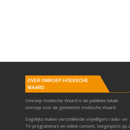
OVER OMROEP HOEKSCHE
WAARD
Omroep Hoeksche Waard is de publieke lokale
omroep voor de gemeente Hoeksche Waard.
Dagelijks maken verschillende vrijwilligers radio- en
TV-programma’s en online content, toegespitst op 