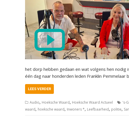
het dorp hebben gedaan en wat volgens hen nodig i
één dag naar honderden leden Franklin Pemmelaar b
LEES VERDER
,
,
Audio
Hoeksche Waard
Hoeksche Waard Actueel
's-
,
,
,
,
,
waard
hoeksche waard
Inwoners *
Leefbaarheid
politie
Sa