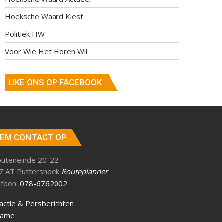
Hoeksche Waard Kiest
Politiek HW
Voor Wie Het Horen Wil
LIKE ONS OP FACEBOOK
EM CONTACT OP
outeneinde 20-22
7 AT Puttershoek
Routeplanner
efoon:
078-6762002
actie & Persberichten
lame