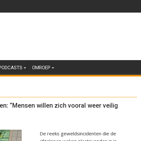
PODCASTS
OMROEP
en: “Mensen willen zich vooral weer veilig
De reeks geweldsincidenten die de
afgelopen weken plaatsvonden in ‘s