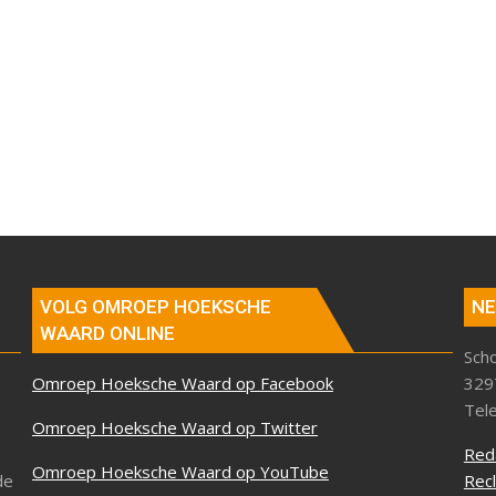
VOLG OMROEP HOEKSCHE
NE
WAARD ONLINE
Sch
Omroep Hoeksche Waard op Facebook
329
Tel
Omroep Hoeksche Waard op Twitter
Red
Omroep Hoeksche Waard op YouTube
de
Rec