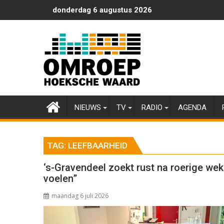
Ga
donderdag 6 augustus 2026
naar
de
inhoud
NIEUWS
TV
RADIO
AGENDA
TAG:
LEEFBAARHEID
‘s-Gravendeel zoekt rust na roerige wek
voelen”
maandag 6 juli 2026