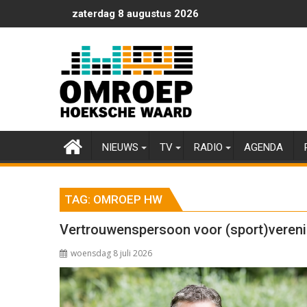
Ga
zaterdag 8 augustus 2026
naar
de
inhoud
NIEUWS
TV
RADIO
AGENDA
TAG:
OMROEP HW
Vertrouwenspersoon voor (sport)veren
woensdag 8 juli 2026