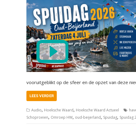
vooruitgeblikt op de sfeer en de opzet van deze nieu
LEES VERDER
,
,
Audio
Hoeksche Waard
Hoeksche Waard Actueel
hav
,
,
,
,
Schoproeien
Omroep HW
oud-beijerland
Spuidag
Spuidag 