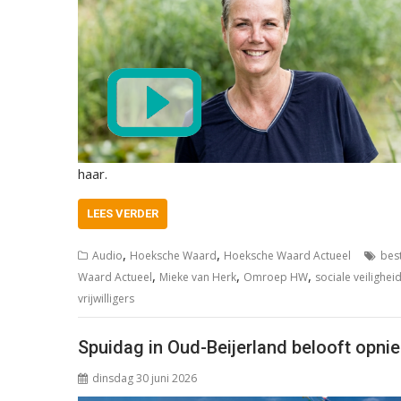
haar.
LEES VERDER
,
,
Audio
Hoeksche Waard
Hoeksche Waard Actueel
bes
,
,
,
Waard Actueel
Mieke van Herk
Omroep HW
sociale veilighei
vrijwilligers
Spuidag in Oud-Beijerland belooft opnie
dinsdag 30 juni 2026