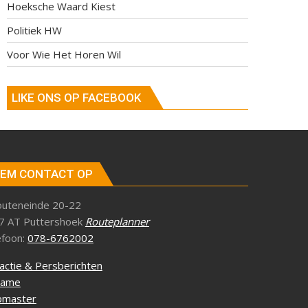
Hoeksche Waard Kiest
Politiek HW
Voor Wie Het Horen Wil
LIKE ONS OP FACEBOOK
EM CONTACT OP
outeneinde 20-22
7 AT Puttershoek
Routeplanner
efoon:
078-6762002
actie & Persberichten
lame
master