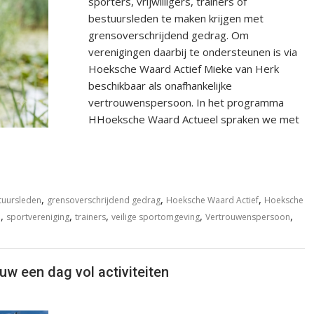
sporters, vrijwilligers, trainers of
bestuursleden te maken krijgen met
grensoverschrijdend gedrag. Om
verenigingen daarbij te ondersteunen is via
Hoeksche Waard Actief Mieke van Herk
beschikbaar als onafhankelijke
vertrouwenspersoon. In het programma
HHoeksche Waard Actueel spraken we met
,
,
,
tuursleden
grensoverschrijdend gedrag
Hoeksche Waard Actief
Hoeksche
,
,
,
,
,
d
sportvereniging
trainers
veilige sportomgeving
Vertrouwenspersoon
uw een dag vol activiteiten