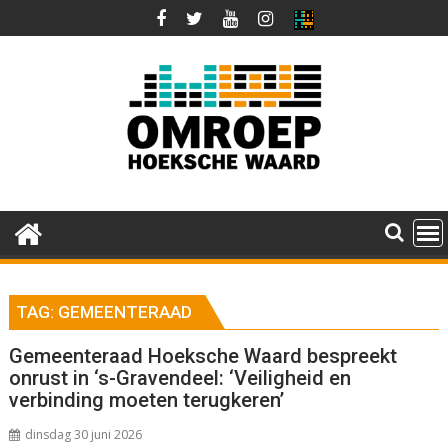
Ga
naar
de
inhoud
TAG:
GEMEENTERAAD
Gemeenteraad Hoeksche Waard bespreekt
onrust in ‘s-Gravendeel: ‘Veiligheid en
verbinding moeten terugkeren’
dinsdag 30 juni 2026