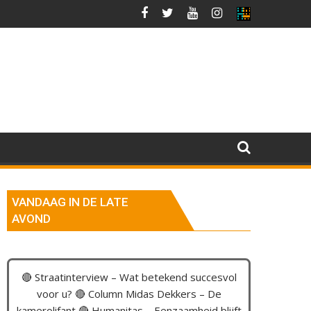
VANDAAG IN DE LATE
AVOND
🔴 Straatinterview – Wat betekend succesvol
voor u? 🔴 Column Midas Dekkers – De
kamerolifant 🔴 Humanitas – Eenzaamheid blijft