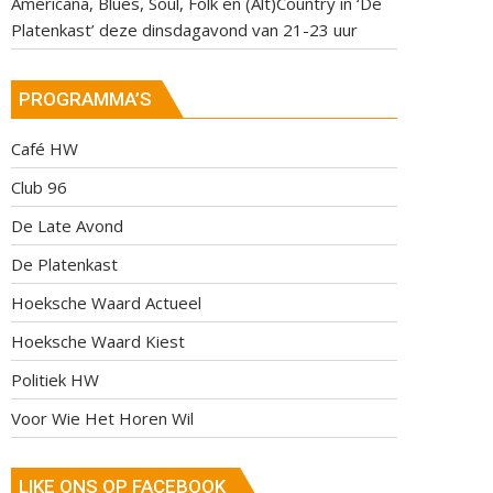
Americana, Blues, Soul, Folk en (Alt)Country in ‘De
Platenkast’ deze dinsdagavond van 21-23 uur
PROGRAMMA’S
Café HW
Club 96
De Late Avond
De Platenkast
Hoeksche Waard Actueel
Hoeksche Waard Kiest
Politiek HW
Voor Wie Het Horen Wil
LIKE ONS OP FACEBOOK