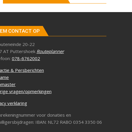
EM CONTACT OP
outeneinde 20-22
7 AT Puttershoek
Routeplanner
efoon:
078-6762002
actie & Persberichten
lame
master
rige vragen/opmerkingen
acy verklaring
krekeningnummer voor donaties en
willigersbijdragen: IBAN: NL72 RABO 0354 3350 06