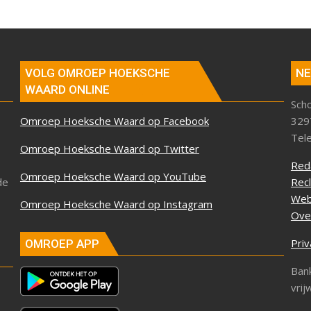
VOLG OMROEP HOEKSCHE
NE
WAARD ONLINE
Sch
Omroep Hoeksche Waard op Facebook
329
Tel
Omroep Hoeksche Waard op Twitter
Red
Omroep Hoeksche Waard op YouTube
de
Rec
Web
Omroep Hoeksche Waard op Instagram
Ove
Priv
OMROEP APP
Ban
vrij