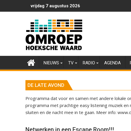
Ga
vrijdag 7 augustus 2026
naar
de
inhoud
NIEUWS
TV
RADIO
AGENDA
DE LATE AVOND
Programma dat voor en samen met andere lokale om
programma met prachtige easy listening muziek en 
sluiten en de nacht mee in te gaan. Meer info: www.
Netwerken in een Escape Room!!!