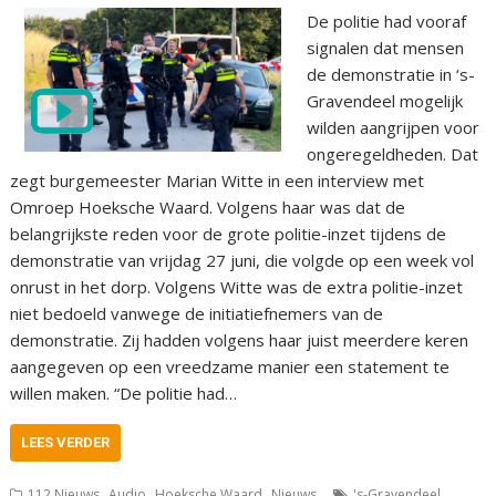
De politie had vooraf
signalen dat mensen
de demonstratie in ‘s-
Gravendeel mogelijk
wilden aangrijpen voor
ongeregeldheden. Dat
zegt burgemeester Marian Witte in een interview met
Omroep Hoeksche Waard. Volgens haar was dat de
belangrijkste reden voor de grote politie-inzet tijdens de
demonstratie van vrijdag 27 juni, die volgde op een week vol
onrust in het dorp. Volgens Witte was de extra politie-inzet
niet bedoeld vanwege de initiatiefnemers van de
demonstratie. Zij hadden volgens haar juist meerdere keren
aangegeven op een vreedzame manier een statement te
willen maken. “De politie had…
LEES VERDER
,
,
,
,
112 Nieuws
Audio
Hoeksche Waard
Nieuws
's-Gravendeel