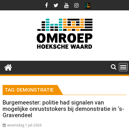
Ga
naar
de
inhoud
TAG:
DEMONSTRATIE
Burgemeester: politie had signalen van
mogelijke onruststokers bij demonstratie in ‘s-
Gravendeel
woensdag 1 juli 2026