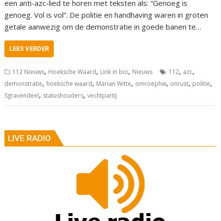
een anti-azc-lied te horen met teksten als: “Genoeg is
genoeg. Vol is vol”. De politie en handhaving waren in groten
getale aanwezig om de demonstratie in goede banen te…
LEES VERDER
,
,
,
,
,
112 Nieuws
Hoeksche Waard
Link in bio
Nieuws
112
azc
,
,
,
,
,
,
demonstratie
hoeksche waard
Marian Witte
omroephw
onrust
politie
,
,
Sgravendeel
statushouders
vechtpartij
LIVE RADIO