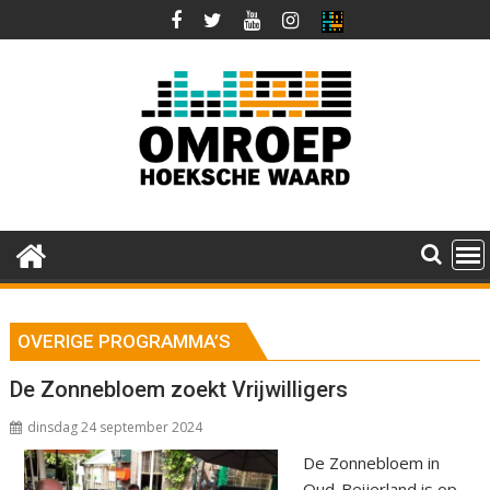
Ga
naar
de
inhoud
OVERIGE PROGRAMMA’S
De Zonnebloem zoekt Vrijwilligers
dinsdag 24 september 2024
De Zonnebloem in
Oud-Beijerland is op