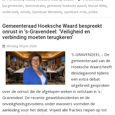
,
,
,
,
burgemeester
demonstratie
gemeente hoeksche waard
Marian Witte
,
,
,
,
onderzoek
onrust
Openbaar Ministerie
openbare orde
politie
Gemeenteraad Hoeksche Waard bespreekt
onrust in ‘s-Gravendeel: ‘Veiligheid en
verbinding moeten terugkeren’
dinsdag 30 juni 2026
‘S-GRAVENDEEL – De
gemeenteraad van de
Hoeksche Waard heeft
dinsdagavond tijdens
een extra debat
uitgebreid gesproken
over de onrust die de afgelopen weken is ontstaan in ‘s-
Gravendeel. De recente geweldsincidenten en de
onveiligheidsgevoelens onder inwoners vormden de
aanleiding voor het debat. Vrijwel alle fracties riepen op tot