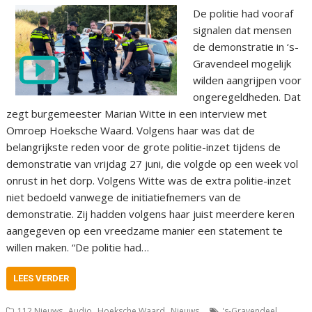
De politie had vooraf
signalen dat mensen
de demonstratie in ‘s-
Gravendeel mogelijk
wilden aangrijpen voor
ongeregeldheden. Dat
zegt burgemeester Marian Witte in een interview met
Omroep Hoeksche Waard. Volgens haar was dat de
belangrijkste reden voor de grote politie-inzet tijdens de
demonstratie van vrijdag 27 juni, die volgde op een week vol
onrust in het dorp. Volgens Witte was de extra politie-inzet
niet bedoeld vanwege de initiatiefnemers van de
demonstratie. Zij hadden volgens haar juist meerdere keren
aangegeven op een vreedzame manier een statement te
willen maken. “De politie had…
LEES VERDER
,
,
,
,
112 Nieuws
Audio
Hoeksche Waard
Nieuws
's-Gravendeel