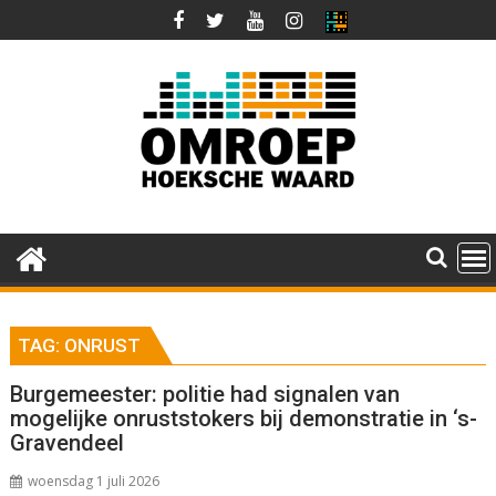
Ga
naar
de
inhoud
TAG:
ONRUST
Burgemeester: politie had signalen van
mogelijke onruststokers bij demonstratie in ‘s-
Gravendeel
woensdag 1 juli 2026