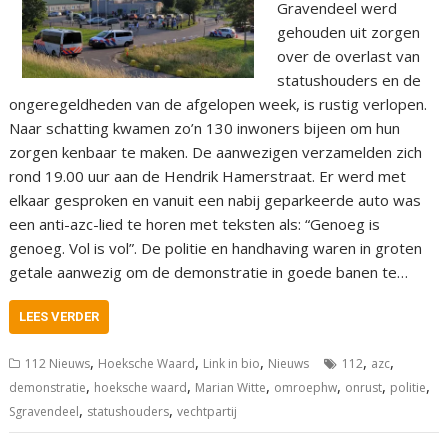
Gravendeel werd
gehouden uit zorgen
over de overlast van
statushouders en de
ongeregeldheden van de afgelopen week, is rustig verlopen.
Naar schatting kwamen zo’n 130 inwoners bijeen om hun
zorgen kenbaar te maken. De aanwezigen verzamelden zich
rond 19.00 uur aan de Hendrik Hamerstraat. Er werd met
elkaar gesproken en vanuit een nabij geparkeerde auto was
een anti-azc-lied te horen met teksten als: “Genoeg is
genoeg. Vol is vol”. De politie en handhaving waren in groten
getale aanwezig om de demonstratie in goede banen te…
LEES VERDER
,
,
,
,
,
112 Nieuws
Hoeksche Waard
Link in bio
Nieuws
112
azc
,
,
,
,
,
,
demonstratie
hoeksche waard
Marian Witte
omroephw
onrust
politie
,
,
Sgravendeel
statushouders
vechtpartij