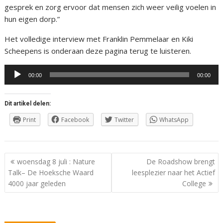
gesprek en zorg ervoor dat mensen zich weer veilig voelen in
hun eigen dorp.”
Het volledige interview met Franklin Pemmelaar en Kiki
Scheepens is onderaan deze pagina terug te luisteren.
Audiospeler
00:00
00:00
Dit artikel delen:
Print
Facebook
Twitter
WhatsApp
Berichtnavigatie
woensdag 8 juli : Nature
De Roadshow brengt
Talk– De Hoeksche Waard
leesplezier naar het Actief
4000 jaar geleden
College