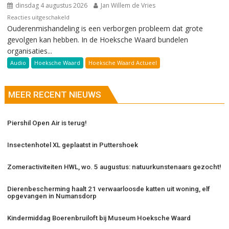
dinsdag 4 augustus 2026
Jan Willem de Vries
voor
Reacties uitgeschakeld
Ouderenmishandeling is een verborgen probleem dat grote
Ouderenmishandeling
gevolgen kan hebben. In de Hoeksche Waard bundelen
organisaties...
Audio
Hoeksche Waard
Hoeksche Waard Actueel
MEER RECENT NIEUWS
Piershil Open Air is terug!
Insectenhotel XL geplaatst in Puttershoek
Zomeractiviteiten HWL, wo. 5 augustus: natuurkunstenaars gezocht!
Dierenbescherming haalt 21 verwaarloosde katten uit woning, elf
opgevangen in Numansdorp
Kindermiddag Boerenbruiloft bij Museum Hoeksche Waard