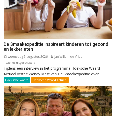
De Smaakexpeditie inspireert kinderen tot gezond
en lekker eten
woensdag 5 augustus 2026
Jan Willem de Vries
voor
Reacties uitgeschakeld
Tijdens een interview in het programma Hoeksche Waard
De
Actueel vertelt Wendy Mast van De Smaakexpeditie over...
Smaakexpeditie
inspireert
Hoeksche Waard
Hoeksche Waard Actueel
kinderen
tot
gezond
en
lekker
eten