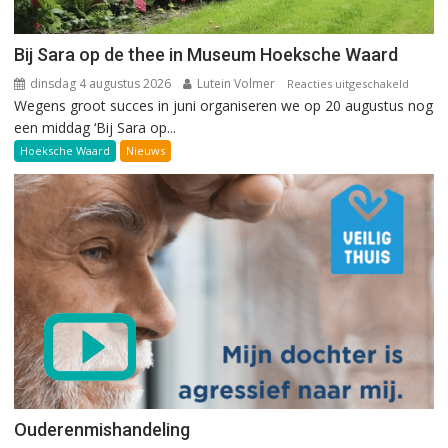
Bij Sara op de thee in Museum Hoeksche Waard
dinsdag 4 augustus 2026
Lutein Volmer
voor
Reacties uitgeschakeld
Wegens groot succes in juni organiseren we op 20 augustus nog
Bij
een middag ‘Bij Sara op...
Sara
op
Hoeksche Waard
Nieuws
de
thee
in
Museu
Hoeks
Waard
Ouderenmishandeling