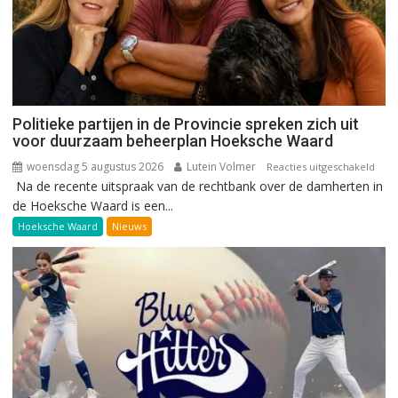
Politieke partijen in de Provincie spreken zich uit
voor duurzaam beheerplan Hoeksche Waard
woensdag 5 augustus 2026
Lutein Volmer
voor
Reacties uitgeschakeld
Na de recente uitspraak van de rechtbank over de damherten in
Polit
de Hoeksche Waard is een...
parti
in
Hoeksche Waard
Nieuws
de
Prov
spre
zich
uit
voor
duu
behe