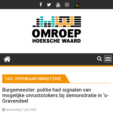
Ga
naar
de
inhoud
TAG:
OPENBAAR MINISTERIE
Burgemeester: politie had signalen van
mogelijke onruststokers bij demonstratie in ‘s-
Gravendeel
woensdag 1 juli 2026