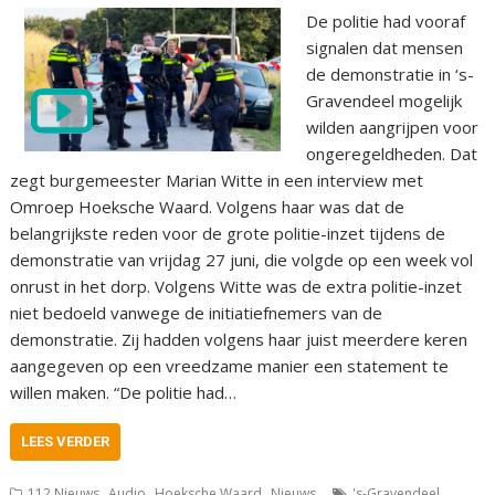
De politie had vooraf
signalen dat mensen
de demonstratie in ‘s-
Gravendeel mogelijk
wilden aangrijpen voor
ongeregeldheden. Dat
zegt burgemeester Marian Witte in een interview met
Omroep Hoeksche Waard. Volgens haar was dat de
belangrijkste reden voor de grote politie-inzet tijdens de
demonstratie van vrijdag 27 juni, die volgde op een week vol
onrust in het dorp. Volgens Witte was de extra politie-inzet
niet bedoeld vanwege de initiatiefnemers van de
demonstratie. Zij hadden volgens haar juist meerdere keren
aangegeven op een vreedzame manier een statement te
willen maken. “De politie had…
LEES VERDER
,
,
,
,
112 Nieuws
Audio
Hoeksche Waard
Nieuws
's-Gravendeel