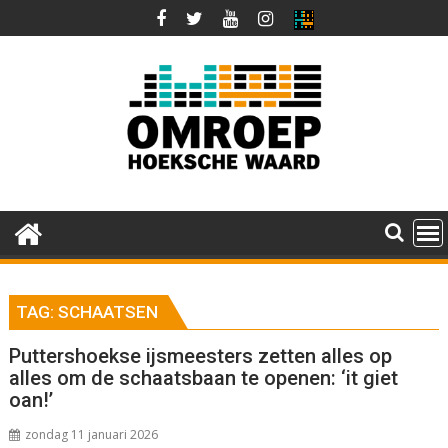
Ga
naar
de
inhoud
TAG:
SCHAATSEN
Puttershoekse ijsmeesters zetten alles op
alles om de schaatsbaan te openen: ‘it giet
oan!’
zondag 11 januari 2026