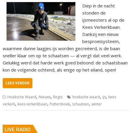
Diep in de nacht
stonden de
ijsmeesters al op de
Kees Verkerkbaan.
Dankzij een nieuw
besproeisysteem,
waarmee dunne laagjes ijs worden gecreëerd, is de baan
sneller klaar om op te schaatsen — al vergt dat veel werk.
Gelukkig werd dat harde werk goed beloond: de schaatsbaan
kon de volgende ochtend, als enige op het eiland, open!
LEES VERDER
,
,
,
,
Hoeksche Waard
Nieuws
Regio
hoeksche waard
ijs
kees
,
,
,
,
verkerk
kees verkerkbaan
Puttershoek
schaatsen
winter
LIVE RADIO