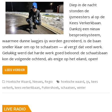
Diep in de nacht
stonden de
ijsmeesters al op de
Kees Verkerkbaan.
Dankzij een nieuw
besproeisysteem,
waarmee dunne laagjes ijs worden gecreëerd, is de baan
sneller klaar om op te schaatsen — al vergt dat veel werk.
Gelukkig werd dat harde werk goed beloond: de schaatsbaan
kon de volgende ochtend, als enige op het eiland, open!
LEES VERDER
,
,
,
,
Hoeksche Waard
Nieuws
Regio
hoeksche waard
ijs
kees
,
,
,
,
verkerk
kees verkerkbaan
Puttershoek
schaatsen
winter
LIVE RADIO