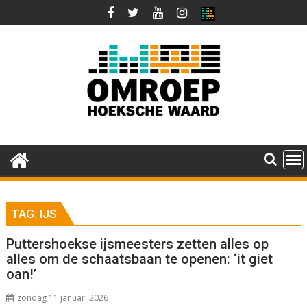
Ga
naar
de
inhoud
TAG:
IJS
Puttershoekse ijsmeesters zetten alles op
alles om de schaatsbaan te openen: ‘it giet
oan!’
zondag 11 januari 2026