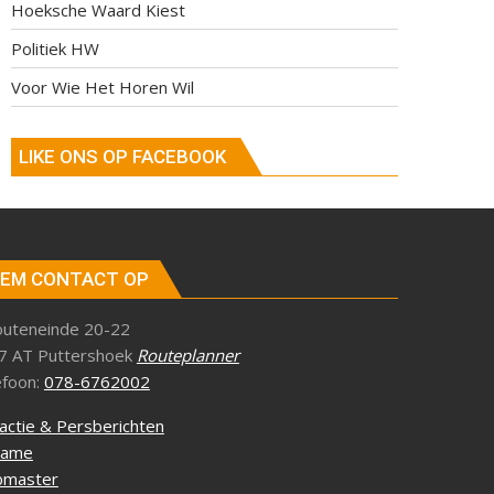
Hoeksche Waard Kiest
Politiek HW
Voor Wie Het Horen Wil
LIKE ONS OP FACEBOOK
EM CONTACT OP
outeneinde 20-22
7 AT Puttershoek
Routeplanner
efoon:
078-6762002
actie & Persberichten
lame
master