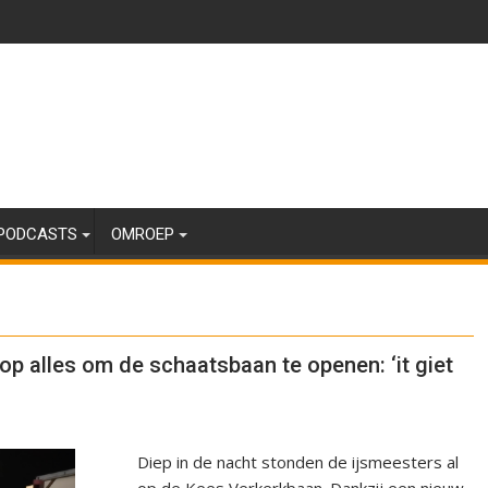
PODCASTS
OMROEP
op alles om de schaatsbaan te openen: ‘it giet
Diep in de nacht stonden de ijsmeesters al
op de Kees Verkerkbaan. Dankzij een nieuw