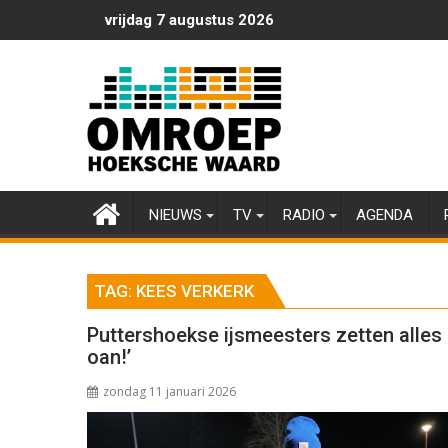
Ga
vrijdag 7 augustus 2026
naar
de
inhoud
NIEUWS
TV
RADIO
AGENDA
TAG:
KEES VERKERK
Puttershoekse ijsmeesters zetten alles 
oan!’
zondag 11 januari 2026