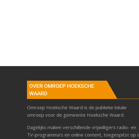
OVER OMROEP HOEKSCHE
WAARD
Omroep Hoeksche Waard is de publieke lokale
omroep voor de gemeente Hoeksche Waard.
Dagelijks maken verschillende vrijwilligers radio- en
TV-programma’s en online content, toegespitst op 