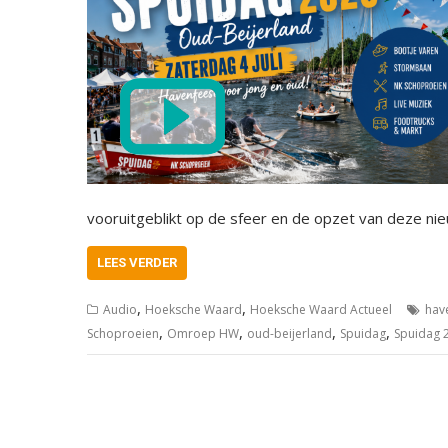
vooruitgeblikt op de sfeer en de opzet van deze nieu
LEES VERDER
,
,
Audio
Hoeksche Waard
Hoeksche Waard Actueel
hav
,
,
,
,
Schoproeien
Omroep HW
oud-beijerland
Spuidag
Spuidag 