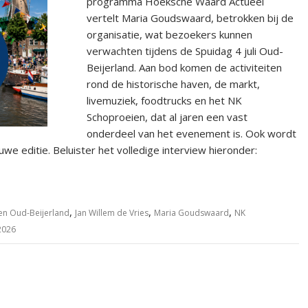
programma Hoeksche Waard Actueel
vertelt Maria Goudswaard, betrokken bij de
organisatie, wat bezoekers kunnen
verwachten tijdens de Spuidag 4 juli Oud-
Beijerland. Aan bod komen de activiteiten
rond de historische haven, de markt,
livemuziek, foodtrucks en het NK
Schoproeien, dat al jaren een vast
onderdeel van het evenement is. Ook wordt
we editie. Beluister het volledige interview hieronder:
,
,
,
en Oud-Beijerland
Jan Willem de Vries
Maria Goudswaard
NK
2026