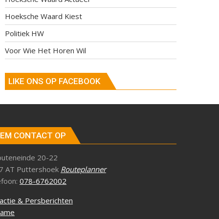
Hoeksche Waard Kiest
Politiek HW
Voor Wie Het Horen Wil
LIKE ONS OP FACEBOOK
EM CONTACT OP
outeneinde 20-22
7 AT Puttershoek
Routeplanner
efoon:
078-6762002
actie & Persberichten
lame