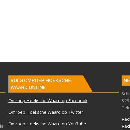
VOLG OMROEP HOEKSCHE
NE
WAARD ONLINE
Sch
Omroep Hoeksche Waard op Facebook
329
Tel
Omroep Hoeksche Waard op Twitter
Red
Omroep Hoeksche Waard op YouTube
de
Rec