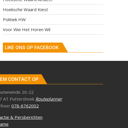
Hoeksche Waard Kiest
Politiek HW
Voor Wie Het Horen Wil
LIKE ONS OP FACEBOOK
EM CONTACT OP
outeneinde 20-22
7 AT Puttershoek
Routeplanner
efoon:
078-6762002
actie & Persberichten
lame