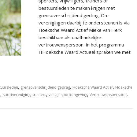
sporters, vrijwilligers, trainers of
bestuursleden te maken krijgen met
grensoverschrijdend gedrag. Om
verenigingen daarbij te ondersteunen is via
Hoeksche Waard Actief Mieke van Herk
beschikbaar als onafhankelijke
vertrouwenspersoon. In het programma
HHoeksche Waard Actueel spraken we met
,
,
,
tuursleden
grensoverschrijdend gedrag
Hoeksche Waard Actief
Hoeksche
,
,
,
,
,
d
sportvereniging
trainers
veilige sportomgeving
Vertrouwenspersoon