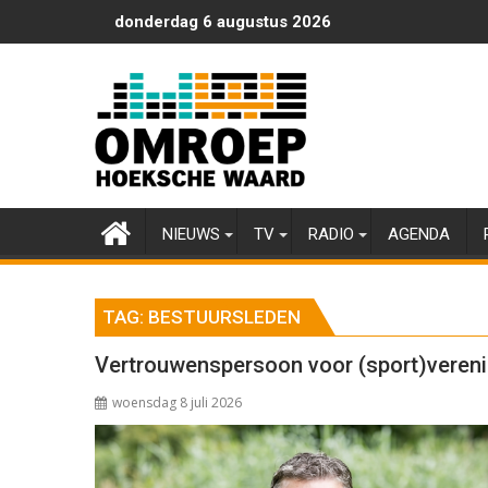
Ga
donderdag 6 augustus 2026
naar
de
inhoud
NIEUWS
TV
RADIO
AGENDA
TAG:
BESTUURSLEDEN
Vertrouwenspersoon voor (sport)veren
woensdag 8 juli 2026