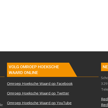
VOLG OMROEP HOEKSCHE
NE
WAARD ONLINE
Sch
Omroep Hoeksche Waard op Facebook
329
Tel
Omroep Hoeksche Waard op Twitter
Red
Omroep Hoeksche Waard op YouTube
de
Rec