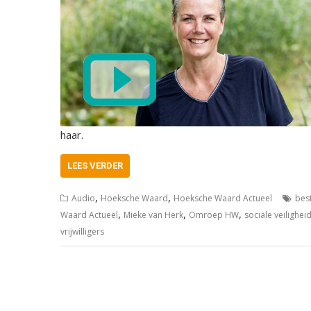
haar.
LEES VERDER
,
,
Audio
Hoeksche Waard
Hoeksche Waard Actueel
bes
,
,
,
Waard Actueel
Mieke van Herk
Omroep HW
sociale veilighei
vrijwilligers