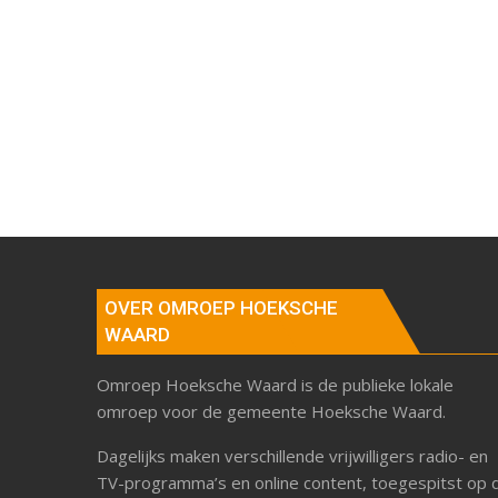
OVER OMROEP HOEKSCHE
WAARD
Omroep Hoeksche Waard is de publieke lokale
omroep voor de gemeente Hoeksche Waard.
Dagelijks maken verschillende vrijwilligers radio- en
TV-programma’s en online content, toegespitst op 