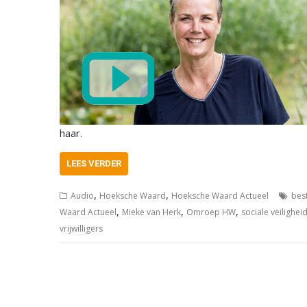
haar.
LEES VERDER
,
,
Audio
Hoeksche Waard
Hoeksche Waard Actueel
bes
,
,
,
Waard Actueel
Mieke van Herk
Omroep HW
sociale veilighei
vrijwilligers