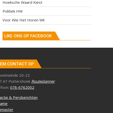
Hoeksche Waard Kiest
Politiek HW
Voor Wie Het Horen Wil
LIKE ONS OP FACEBOOK
EM CONTACT OP
outeneinde 20-22
7 AT Puttershoek
Routeplanner
efoon:
078-6762002
actie & Persberichten
lame
master