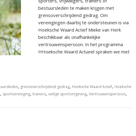
sporters, vrijwilligers, trainers of
bestuursleden te maken krijgen met
grensoverschrijdend gedrag. Om
verenigingen daarbij te ondersteunen is via
Hoeksche Waard Actief Mieke van Herk
beschikbaar als onafhankelijke
vertrouwenspersoon. In het programma
HHoeksche Waard Actueel spraken we met
,
,
,
tuursleden
grensoverschrijdend gedrag
Hoeksche Waard Actief
Hoeksche
,
,
,
,
,
d
sportvereniging
trainers
veilige sportomgeving
Vertrouwenspersoon