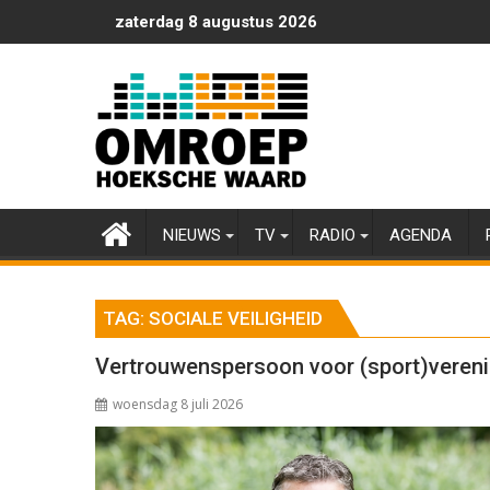
Ga
zaterdag 8 augustus 2026
naar
de
inhoud
NIEUWS
TV
RADIO
AGENDA
TAG:
SOCIALE VEILIGHEID
Vertrouwenspersoon voor (sport)veren
woensdag 8 juli 2026