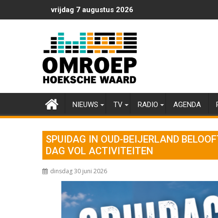
Ga
vrijdag 7 augustus 2026
naar
de
inhoud
NIEUWS
TV
RADIO
AGENDA
SPUIDAG IN OUD-BEIJERLAND BELOOF
DAG VOL ACTIVITEITEN
dinsdag 30 juni 2026