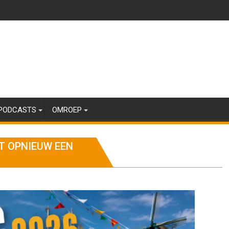
PODCASTS
OMROEP
T OPNIEUW EEN