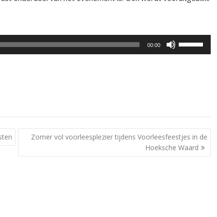
ler
Gebruik
00:00
Omhoog/Om
pijltoetsen
om
het
volume
te
verhogen
of
sten
Zomer vol voorleesplezier tijdens Voorleesfeestjes in de
te
Hoeksche Waard
verlagen.