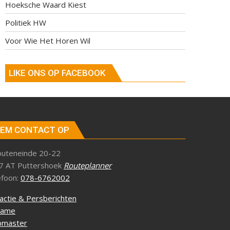
Hoeksche Waard Kiest
Politiek HW
Voor Wie Het Horen Wil
LIKE ONS OP FACEBOOK
EM CONTACT OP
outeneinde 20-22
7 AT Puttershoek
Routeplanner
efoon:
078-6762002
actie & Persberichten
lame
master