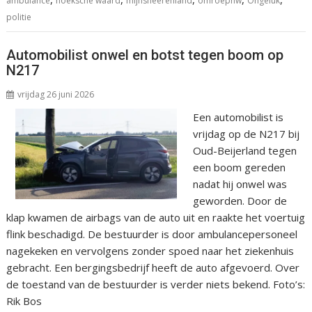
ambulance
hoeksche waard
mijnsheerenland
omroephw
Ongeluk
politie
Automobilist onwel en botst tegen boom op
N217
vrijdag 26 juni 2026
Een automobilist is
vrijdag op de N217 bij
Oud-Beijerland tegen
een boom gereden
nadat hij onwel was
geworden. Door de
klap kwamen de airbags van de auto uit en raakte het voertuig
flink beschadigd. De bestuurder is door ambulancepersoneel
nagekeken en vervolgens zonder spoed naar het ziekenhuis
gebracht. Een bergingsbedrijf heeft de auto afgevoerd. Over
de toestand van de bestuurder is verder niets bekend. Foto’s:
Rik Bos