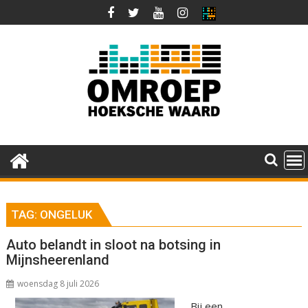
Ga
naar
de
inhoud
TAG:
ONGELUK
Auto belandt in sloot na botsing in
Mijnsheerenland
woensdag 8 juli 2026
Bij een