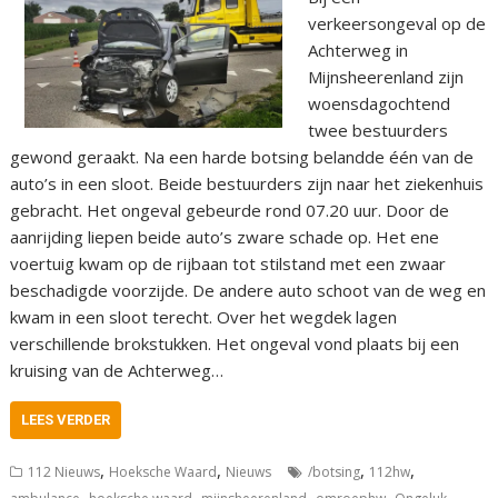
verkeersongeval op de
Achterweg in
Mijnsheerenland zijn
woensdagochtend
twee bestuurders
gewond geraakt. Na een harde botsing belandde één van de
auto’s in een sloot. Beide bestuurders zijn naar het ziekenhuis
gebracht. Het ongeval gebeurde rond 07.20 uur. Door de
aanrijding liepen beide auto’s zware schade op. Het ene
voertuig kwam op de rijbaan tot stilstand met een zwaar
beschadigde voorzijde. De andere auto schoot van de weg en
kwam in een sloot terecht. Over het wegdek lagen
verschillende brokstukken. Het ongeval vond plaats bij een
kruising van de Achterweg…
LEES VERDER
,
,
,
,
112 Nieuws
Hoeksche Waard
Nieuws
/botsing
112hw
,
,
,
,
,