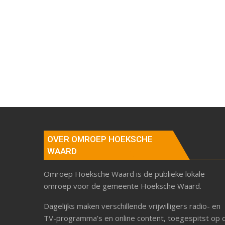
OVER OMROEP HOEKSCHE
WAARD
Omroep Hoeksche Waard is de publieke lokale
omroep voor de gemeente Hoeksche Waard.
Dagelijks maken verschillende vrijwilligers radio- en
TV-programma’s en online content, toegespitst op 