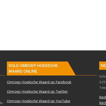
VOLG OMROEP HOEKSCHE
NE
WAARD ONLINE
Sch
Omroep Hoeksche Waard op Facebook
329
Tel
Omroep Hoeksche Waard op Twitter
Red
Omroep Hoeksche Waard op YouTube
de
Rec