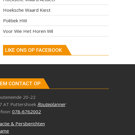
Hoeksche Waard Kiest
Politiek HW
Voor Wie Het Horen Wil
LIKE ONS OP FACEBOOK
EM CONTACT OP
outeneinde 20-22
7 AT Puttershoek
Routeplanner
efoon:
078-6762002
actie & Persberichten
lame