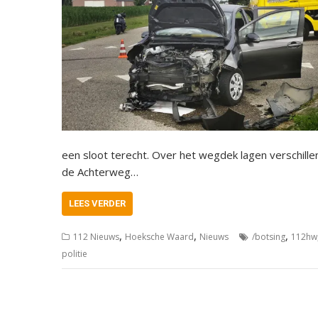
een sloot terecht. Over het wegdek lagen verschille
de Achterweg…
LEES VERDER
,
,
,
112 Nieuws
Hoeksche Waard
Nieuws
/botsing
112hw
politie