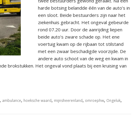
twee bestuurders gewond geraakt. Na een
harde botsing belandde één van de auto’s in
een sloot. Beide bestuurders zijn naar het
ziekenhuis gebracht. Het ongeval gebeurde
rond 07.20 uur. Door de aanrijding liepen
beide auto’s zware schade op. Het ene
voertuig kwam op de rijbaan tot stilstand
met een zwaar beschadigde voorzijde. De
andere auto schoot van de weg en kwam in
nde brokstukken. Het ongeval vond plaats bij een kruising van
,
,
,
,
,
,
ambulance
hoeksche waard
mijnsheerenland
omroephw
Ongeluk