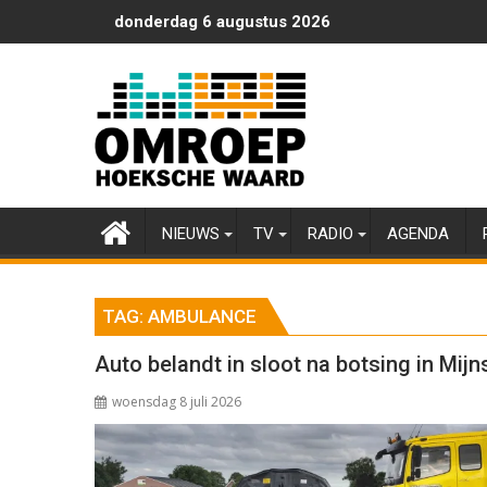
Ga
donderdag 6 augustus 2026
naar
de
inhoud
NIEUWS
TV
RADIO
AGENDA
TAG:
AMBULANCE
Auto belandt in sloot na botsing in Mij
woensdag 8 juli 2026