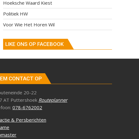
Hoeksche Waard Kiest
Politiek HW
Voor Wie Het Horen Wil
LIKE ONS OP FACEBOOK
EM CONTACT OP
outeneinde 20-22
7 AT Puttershoek
Routeplanner
efoon:
078-6762002
actie & Persberichten
lame
master