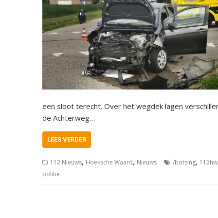
een sloot terecht. Over het wegdek lagen verschille
de Achterweg…
LEES VERDER
,
,
,
112 Nieuws
Hoeksche Waard
Nieuws
/botsing
112hw
politie