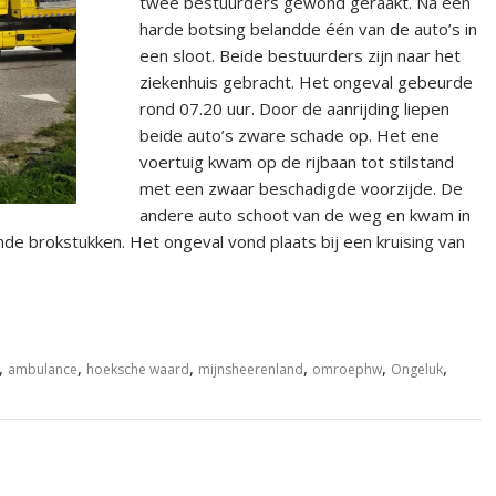
twee bestuurders gewond geraakt. Na een
harde botsing belandde één van de auto’s in
een sloot. Beide bestuurders zijn naar het
ziekenhuis gebracht. Het ongeval gebeurde
rond 07.20 uur. Door de aanrijding liepen
beide auto’s zware schade op. Het ene
voertuig kwam op de rijbaan tot stilstand
met een zwaar beschadigde voorzijde. De
andere auto schoot van de weg en kwam in
nde brokstukken. Het ongeval vond plaats bij een kruising van
,
,
,
,
,
,
ambulance
hoeksche waard
mijnsheerenland
omroephw
Ongeluk