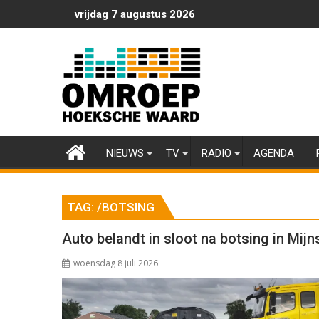
Ga
vrijdag 7 augustus 2026
naar
de
inhoud
NIEUWS
TV
RADIO
AGENDA
TAG:
/BOTSING
Auto belandt in sloot na botsing in Mij
woensdag 8 juli 2026