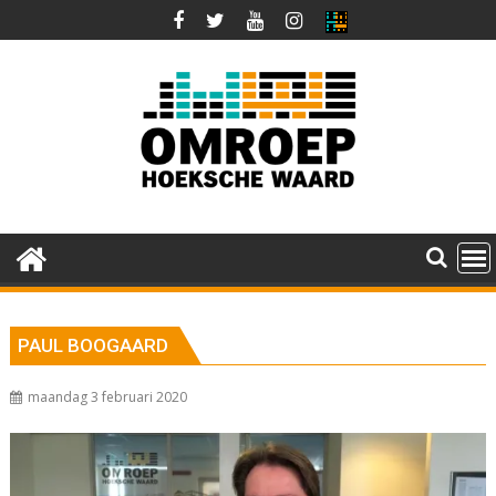
Ga
naar
de
inhoud
PAUL BOOGAARD
maandag 3 februari 2020