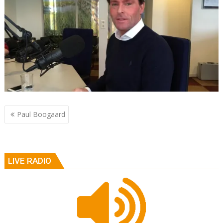
Berichtnavigatie
Paul Boogaard
LIVE RADIO