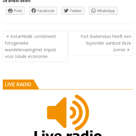
Dit artikel delen:
Print
Facebook
Twitter
WhatsApp
Berichtnavigatie
InstaHWalk combineert
Fort Buitensluis heeft een
fotogenieke
bijzonder aanbod deze
wandelervaringmet impuls
zomer
voor lokale economie
LIVE RADIO