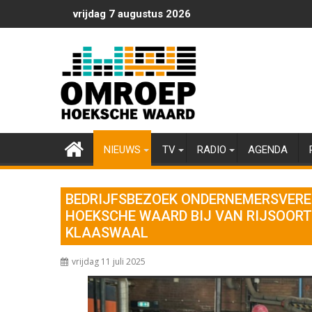
Ga
vrijdag 7 augustus 2026
naar
de
inhoud
NIEUWS
TV
RADIO
AGENDA
BEDRIJFSBEZOEK ONDERNEMERSVERE
HOEKSCHE WAARD BIJ VAN RIJSOORT
KLAASWAAL
vrijdag 11 juli 2025