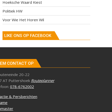
Hoeksche Waard Kiest
Politiek HW
Voor Wie Het Horen Wil
LIKE ONS OP FACEBOOK
EM CONTACT OP
outeneinde 20-22
7 AT Puttershoek
Routeplanner
efoon:
078-6762002
actie & Persberichten
lame
master