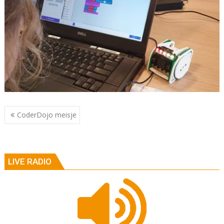
Berichtnavigatie
CoderDojo meisje
LIVE RADIO