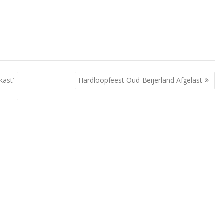
pijltoetsen
om
het
volume
te
verhogen
of
kast’
Hardloopfeest Oud-Beijerland Afgelast
te
verlagen.