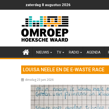
Ga
zaterdag 8 augustus 2026
naar
de
inhoud
NIEUWS
TV
RADIO
AGENDA
LOUISA NEELE EN DE E-WASTE RACE
dinsdag 23 juni 2026