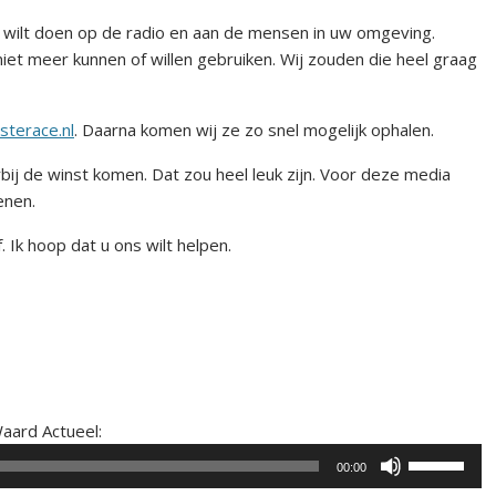
 wilt doen op de radio en aan de mensen in uw omgeving.
niet meer kunnen of willen gebruiken. Wij zouden die heel graag
terace.nl
. Daarna komen wij ze zo snel mogelijk ophalen.
ij de winst komen. Dat zou heel leuk zijn. Voor deze media
enen.
. Ik hoop dat u ons wilt helpen.
Audiospeler
aard Actueel:
Gebruik
00:00
Omhoog/Om