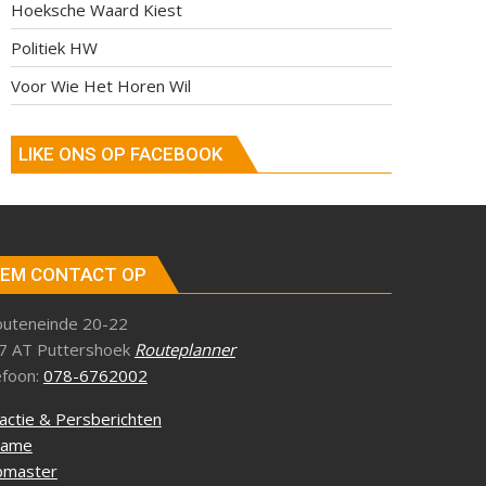
Hoeksche Waard Kiest
Politiek HW
Voor Wie Het Horen Wil
LIKE ONS OP FACEBOOK
EM CONTACT OP
outeneinde 20-22
7 AT Puttershoek
Routeplanner
efoon:
078-6762002
actie & Persberichten
lame
master