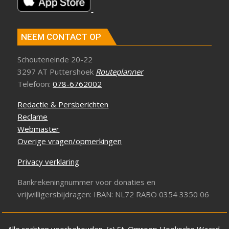
NEEM CONTACT OP
Schouteneinde 20-22
3297 AT Puttershoek
Routeplanner
Telefoon:
078-6762002
Redactie & Persberichten
Reclame
Webmaster
Overige vragen/opmerkingen
Privacy verklaring
Bankrekeningnummer voor donaties en
vrijwilligersbijdragen: IBAN: NL72 RABO 0354 3350 06
Alle rechten voorbehouden. (c) St. Omroep Hoeksche Waard.