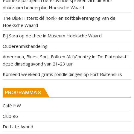
Politieke partijen in de Provincie spreken zich uit voor
duurzaam beheerplan Hoeksche Waard
The Blue Hitters: dé honk- en softbalvereniging van de
Hoeksche Waard
Bij Sara op de thee in Museum Hoeksche Waard
Ouderenmishandeling
Americana, Blues, Soul, Folk en (Alt)Country in ‘De Platenkast’
deze dinsdagavond van 21-23 uur
Komend weekend gratis rondleidingen op Fort Buitensluis
PROGRAMMA’S
Café HW
Club 96
De Late Avond