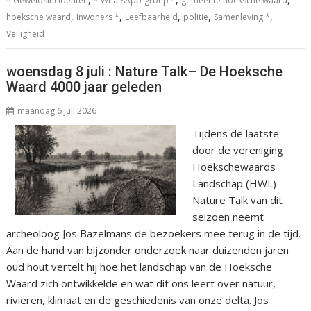
* Geweldsincidenten
* WhatsApp-groep *
gemeente hoeksche waard
,
,
,
,
,
hoeksche waard
Inwoners *
Leefbaarheid
politie
Samenleving *
Veiligheid
woensdag 8 juli : Nature Talk– De Hoeksche
Waard 4000 jaar geleden
maandag 6 juli 2026
Tijdens de laatste
door de vereniging
Hoekschewaards
Landschap (HWL)
Nature Talk van dit
seizoen neemt
archeoloog Jos Bazelmans de bezoekers mee terug in de tijd.
Aan de hand van bijzonder onderzoek naar duizenden jaren
oud hout vertelt hij hoe het landschap van de Hoeksche
Waard zich ontwikkelde en wat dit ons leert over natuur,
rivieren, klimaat en de geschiedenis van onze delta. Jos