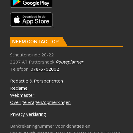
NEEM CONTACT OP
Schouteneinde 20-22
3297 AT Puttershoek
Routeplanner
Telefoon:
078-6762002
Redactie & Persberichten
Reclame
Webmaster
Overige vragen/opmerkingen
Privacy verklaring
Bankrekeningnummer voor donaties en
vrijwilligersbijdragen: IBAN: NL72 RABO 0354 3350 06