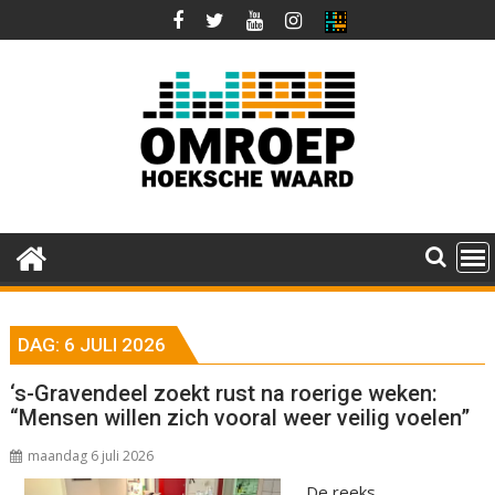
Ga
naar
de
inhoud
DAG:
6 JULI 2026
‘s-Gravendeel zoekt rust na roerige weken:
“Mensen willen zich vooral weer veilig voelen”
maandag 6 juli 2026
De reeks