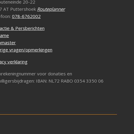
outeneinde 20-22
7 AT Puttershoek
Routeplanner
efoon:
078-6762002
actie & Persberichten
lame
master
rige vragen/opmerkingen
acy verklaring
krekeningnummer voor donaties en
willigersbijdragen: IBAN: NL72 RABO 0354 3350 06