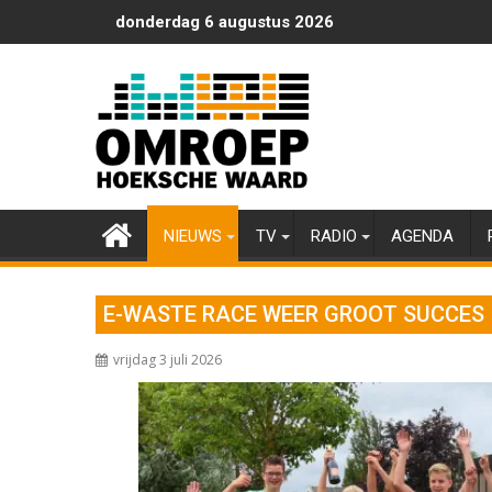
Ga
donderdag 6 augustus 2026
naar
de
inhoud
NIEUWS
TV
RADIO
AGENDA
E-WASTE RACE WEER GROOT SUCCES
vrijdag 3 juli 2026