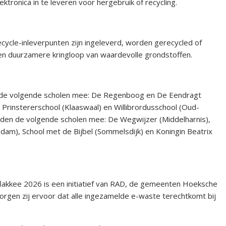
tronica in te leveren voor hergebruik of recycling.
cycle-inleverpunten zijn ingeleverd, worden gerecycled of
 een duurzamere kringloop van waardevolle grondstoffen.
de volgende scholen mee: De Regenboog en De Eendragt
Prinstererschool (Klaaswaal) en Willibrordusschool (Oud-
den de volgende scholen mee: De Wegwijzer (Middelharnis),
am), School met de Bijbel (Sommelsdijk) en Koningin Beatrix
kkee 2026 is een initiatief van RAD, de gemeenten Hoeksche
gen zij ervoor dat alle ingezamelde e-waste terechtkomt bij