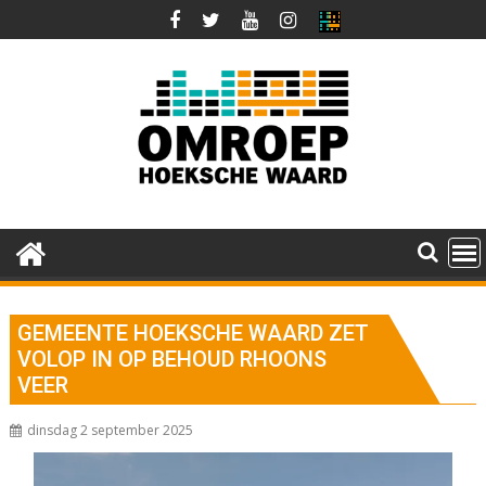
Ga
naar
de
inhoud
GEMEENTE HOEKSCHE WAARD ZET
VOLOP IN OP BEHOUD RHOONS
VEER
dinsdag 2 september 2025