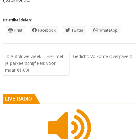
Dit artikel delen:
Print
Facebook
Twitter
WhatsApp
Berichtnavigatie
Autoluwe week – Hier met
Gedicht: Volkome Overgave
je parkeerschijf!Reis voor
maar €1,00!
LIVE RADIO