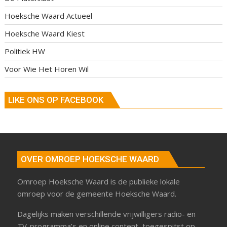
Hoeksche Waard Actueel
Hoeksche Waard Kiest
Politiek HW
Voor Wie Het Horen Wil
LIKE ONS OP FACEBOOK
OVER OMROEP HOEKSCHE WAARD
Omroep Hoeksche Waard is de publieke lokale
omroep voor de gemeente Hoeksche Waard.
Dagelijks maken verschillende vrijwilligers radio- en
TV-programma’s en online content, toegespitst op