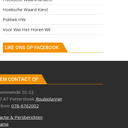
Hoeksche Waard Kiest
Politiek HW
Voor Wie Het Horen Wil
LIKE ONS OP FACEBOOK
EM CONTACT OP
outeneinde 20-22
7 AT Puttershoek
Routeplanner
efoon:
078-6762002
actie & Persberichten
lame