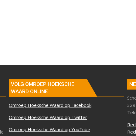
VOLG OMROEP HOEKSCHE
NE
WAARD ONLINE
Sch
Omroep Hoeksche Waard op Facebook
329
Tel
Omroep Hoeksche Waard op Twitter
Red
Omroep Hoeksche Waard op YouTube
de
Rec