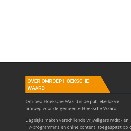
OVER OMROEP HOEKSCHE
WAARD
Omroep Hoeksche Waard is de publieke lokale
omroep voor de gemeente Hoeksche Waard.
Dagelijks maken verschillende vrijwilligers radio- en
TV-programma’s en online content, toegespitst op 