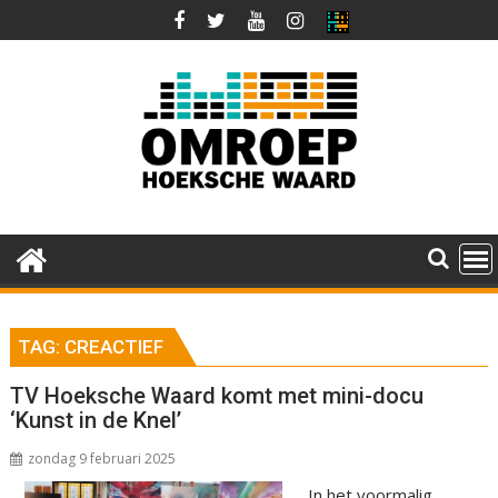
Ga
naar
de
inhoud
TAG:
CREACTIEF
TV Hoeksche Waard komt met mini-docu
‘Kunst in de Knel’
zondag 9 februari 2025
In het voormalig