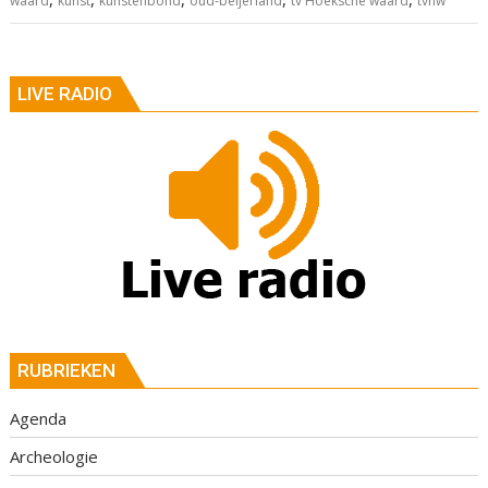
waard
kunst
kunstenbond
oud-beijerland
tv Hoeksche waard
tvhw
LIVE RADIO
RUBRIEKEN
Agenda
Archeologie