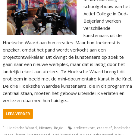
schoolgebouw van het
Actief College in Oud-
Beijerland werken
verschillende
kunstenaars uit de
Hoeksche Waard aan hun creaties. Maar hun toekomst is
onzeker, omdat het pand wordt verkocht aan een
projectontwikkelaar. Dit dwingt de kunstenaars op zoek te
gaan naar een nieuwe werkplek, maar dat is lastig door het
landelijk tekort aan ateliers. TV Hoeksche Waard brengt dit
probleem in beeld met de mini-documentaire Kunst in de Knel.
De drie Hoeksche Waardse kunstenaars, die in dit programma
centraal staan, moeten het gebouw uiteindelijk verlaten en
verliezen daarmee hun huidige…
LEES VERDER
,
,
,
,
Hoeksche Waard
Nieuws
Regio
ateliertekort
creactief
hoeksche
,
,
,
,
,