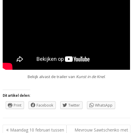
Bekijk alvast de trailer van
Kunst in de Knel
.
Dit artikel delen:
Print
Facebook
Twitter
WhatsApp
Berichtnavigatie
Maandag 10 februari tussen
Mevrouw Sawtschenko met