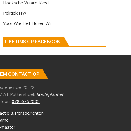
Hoeksche Waard Kiest
Politiek HW
Voor Wie Het Horen Wil
LIKE ONS OP FACEBOOK
EM CONTACT OP
outeneinde 20-22
7 AT Puttershoek
Routeplanner
efoon:
078-6762002
actie & Persberichten
lame
master