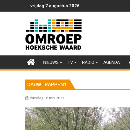
Ga
vrijdag 7 augustus 2026
naar
de
inhoud
NIEUWS
TV
RADIO
AGENDA
DAUWTRAPPEN1
dinsdag 16 mei 2023