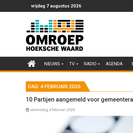
Ga
vrijdag 7 augustus 2026
naar
de
inhoud
NIEUWS
TV
RADIO
AGENDA
DAG:
4 FEBRUARI 2026
10 Partijen aangemeld voor gemeenter
woensdag 4 februari 2026