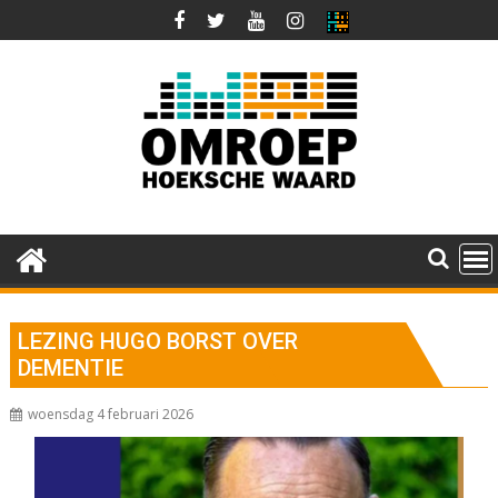
Ga
naar
de
inhoud
LEZING HUGO BORST OVER
DEMENTIE
woensdag 4 februari 2026