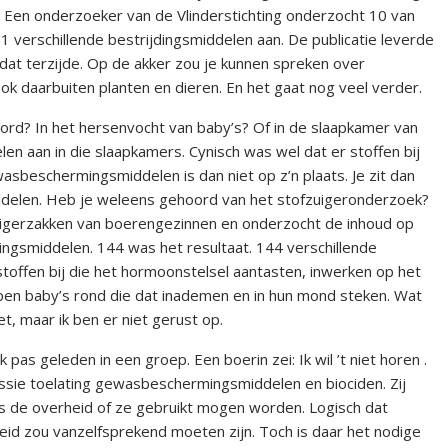
Een onderzoeker van de Vlinderstichting onderzocht 10 van
verschillende bestrijdingsmiddelen aan. De publicatie leverde
at terzijde. Op de akker zou je kunnen spreken over
k daarbuiten planten en dieren. En het gaat nog veel verder.
rd? In het hersenvocht van baby’s? Of in de slaapkamer van
n aan in die slaapkamers. Cynisch was wel dat er stoffen bij
sbeschermingsmiddelen is dan niet op z’n plaats. Je zit dan
ddelen. Heb je weleens gehoord van het stofzuigeronderzoek?
igerzakken van boerengezinnen en onderzocht de inhoud op
ngsmiddelen. 144 was het resultaat. 144 verschillende
stoffen bij die het hormoonstelsel aantasten, inwerken op het
ipen baby’s rond die dat inademen en in hun mond steken. Wat
, maar ik ben er niet gerust op.
pas geleden in een groep. Een boerin zei: Ik wil ’t niet horen .
ssie toelating gewasbeschermingsmiddelen en biociden. Zij
 de overheid of ze gebruikt mogen worden. Logisch dat
d zou vanzelfsprekend moeten zijn. Toch is daar het nodige