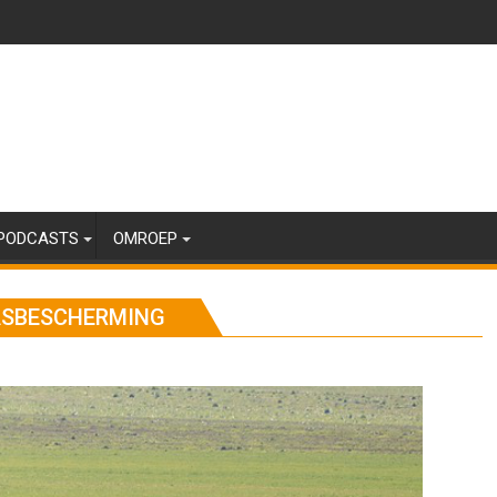
PODCASTS
OMROEP
ASBESCHERMING