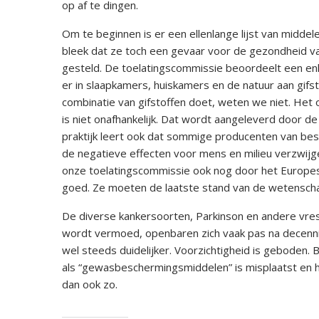
op af te dingen.
Om te beginnen is er een ellenlange lijst van middel
bleek dat ze toch een gevaar voor de gezondheid va
gesteld. De toelatingscommissie beoordeelt een enke
er in slaapkamers, huiskamers en de natuur aan gifst
combinatie van gifstoffen doet, weten we niet. Het
is niet onafhankelijk. Dat wordt aangeleverd door de
praktijk leert ook dat sommige producenten van best
de negatieve effecten voor mens en milieu verzwijge
onze toelatingscommissie ook nog door het Europese
goed. Ze moeten de laatste stand van de wetensch
De diverse kankersoorten, Parkinson en andere vres
wordt vermoed, openbaren zich vaak pas na decennia
wel steeds duidelijker. Voorzichtigheid is geboden. 
als “gewasbeschermingsmiddelen” is misplaatst en het
dan ook zo.