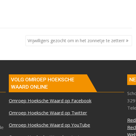
Vrijwilligers gezocht om in het zonnetje te zetten!
VOLG OMROEP HOEKSCHE
NE
WAARD ONLINE
Sch
Omroep Hoeksche Waard op Facebook
329
Tel
Omroep Hoeksche Waard op Twitter
Red
Omroep Hoeksche Waard op YouTube
de
Rec
Web