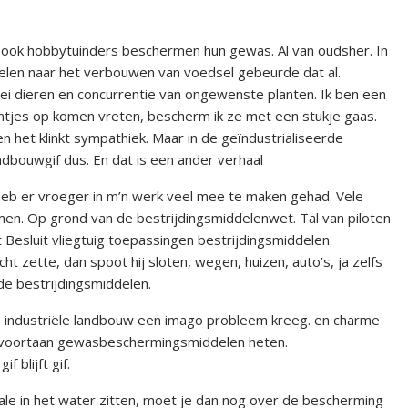
n ook hobbytuinders beschermen hun gewas. Al van oudsher. In
elen naar het verbouwen van voedsel gebeurde dat al.
i dieren en concurrentie van ongewenste planten. Ik ben een
tjes op komen vreten, bescherm ik ze met een stukje gaas.
n het klinkt sympathiek. Maar in de geïndustrialiseerde
bouwgif dus. En dat is een ander verhaal
heb er vroeger in m’n werk veel mee te maken gehad. Vele
en. Op grond van de bestrijdingsmiddelenwet. Tal van piloten
 Besluit vliegtuig toepassingen bestrijdingsmiddelen
cht zette, dan spoot hij sloten, wegen, huizen, auto’s, ja zelfs
e bestrijdingsmiddelen.
 industriële landbouw een imago probleem kreeg. en charme
n voortaan gewasbeschermingsmiddelen heten.
 blijft gif.
ale in het water zitten, moet je dan nog over de bescherming