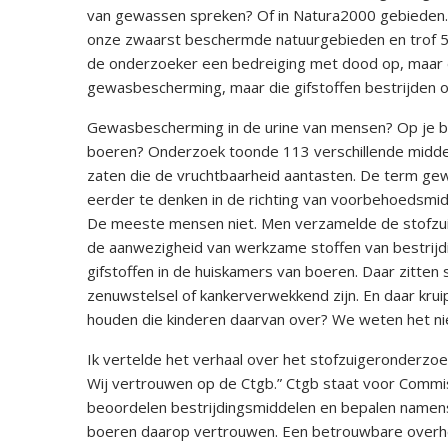
van gewassen spreken? Of in Natura2000 gebieden. 
onze zwaarst beschermde natuurgebieden en trof 51 
de onderzoeker een bedreiging met dood op, maar d
gewasbescherming, maar die gifstoffen bestrijden oo
Gewasbescherming in de urine van mensen? Op je bo
boeren? Onderzoek toonde 113 verschillende middele
zaten die de vruchtbaarheid aantasten. De term gewa
eerder te denken in de richting van voorbehoedsmi
De meeste mensen niet. Men verzamelde de stofzu
de aanwezigheid van werkzame stoffen van bestrijdi
gifstoffen in de huiskamers van boeren. Daar zitten 
zenuwstelsel of kankerverwekkend zijn. En daar kru
houden die kinderen daarvan over? We weten het niet
Ik vertelde het verhaal over het stofzuigeronderzoek 
Wij vertrouwen op de Ctgb.” Ctgb staat voor Commi
beoordelen bestrijdingsmiddelen en bepalen namens
boeren daarop vertrouwen. Een betrouwbare overhei