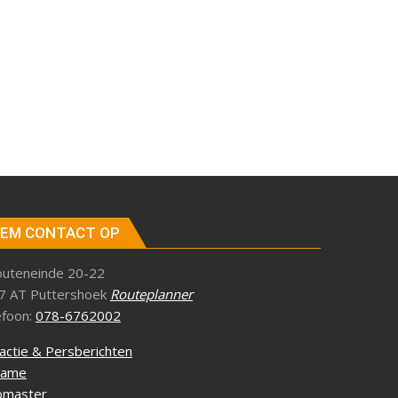
EM CONTACT OP
outeneinde 20-22
7 AT Puttershoek
Routeplanner
efoon:
078-6762002
actie & Persberichten
lame
master