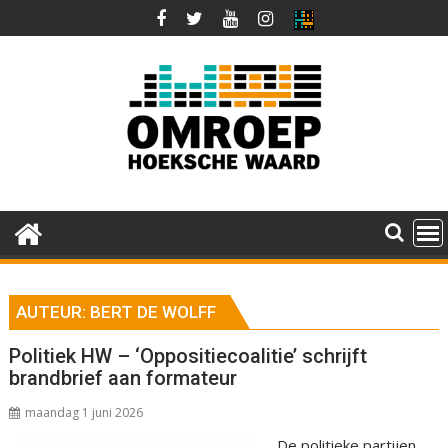
Ga
naar
de
inhoud
AUTEUR:
BERT DE WOLFF
Politiek HW – ‘Oppositiecoalitie’ schrijft
brandbrief aan formateur
maandag 1 juni 2026
De politieke partijen