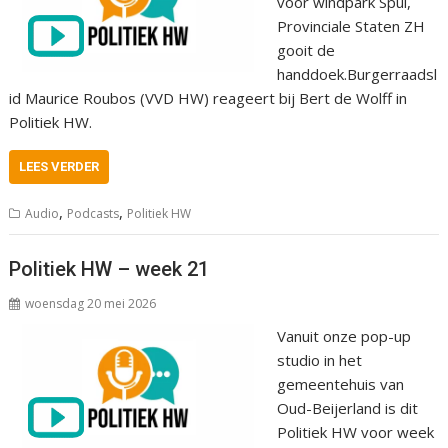
voor windpark Spui,
Provinciale Staten ZH
gooit de
handdoek.Burgerraadsl
id Maurice Roubos (VVD HW) reageert bij Bert de Wolff in
Politiek HW.
LEES VERDER
,
,
Audio
Podcasts
Politiek HW
Politiek HW – week 21
woensdag 20 mei 2026
Vanuit onze pop-up
studio in het
gemeentehuis van
Oud-Beijerland is dit
Politiek HW voor week