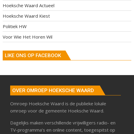
Hoeksche Waard Actueel
Hoeksche Waard Kiest
Politiek HW
Voor Wie Het Horen Wil
LIKE ONS OP FACEBOOK
OVER OMROEP HOEKSCHE WAARD
Omroep Hoeksche Waard is de publieke lokale
omroep voor de gemeente Hoeksche Waard.
Dagelijks maken verschillende vrijwilligers radio- en
TV-programma’s en online content, toegespitst op