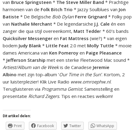
van
Bruce Springsteen
*
The Steve Miller Band
* Prachtige
harmonien van de
Folk Bitch Trio
* Jazzy Soulblues van
Jon
Batiste
* De Belgische
Bob Dylan
Ferre Grignard
* Folky pop
van
Nathalie Merchant
* De legendarsiche
J.J. Cale
én een
zanger die qua stijl overeenkomt,
Matt Tedde
r * 60’s bands
Quicksilver Messenger
en
Fat Mattress
(wie?) * van eigen
bodem
Judy Blank
*
Little Feat
2.0 met
Molly Tuttle
* mooie
dames Americana van
Ken Pomeroy
en
Paige Pleasance
*
Jefferson Starship
met een sterke Fleetwood Mac sound
*
Artiest/Album van de Week
is de Canadese
Jeremie
Albino
met zijn top-album ‘
Our Time in the Sun’
. Kortom, 2
uur luisterplezier! Klik Live Radio
www.omroephw.nl
.
Terugluisteren via
Programma Gemist
. Samenstelling en
presentatie
Richard Zegers
. Tips en reacties welkom!
Dit artikel delen:
Print
Facebook
Twitter
WhatsApp