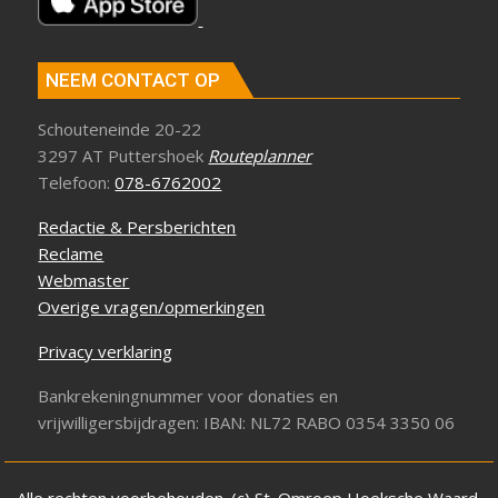
NEEM CONTACT OP
Schouteneinde 20-22
3297 AT Puttershoek
Routeplanner
Telefoon:
078-6762002
Redactie & Persberichten
Reclame
Webmaster
Overige vragen/opmerkingen
Privacy verklaring
Bankrekeningnummer voor donaties en
vrijwilligersbijdragen: IBAN: NL72 RABO 0354 3350 06
Alle rechten voorbehouden. (c) St. Omroep Hoeksche Waard.