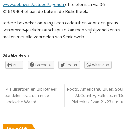
www.debhw.nl/actueel/agenda
of telefonisch via 06-
82619404 of aan de balie in de Bibliotheek.
Iedere bezoeker ontvangt een cadeaubon voor een gratis
SeniorWeb-jaarlidmaatschap! Zo kan men vrijblijvend kennis
maken met alle voordelen van Seniorweb.
Dit artikel delen:
Print
Facebook
Twitter
WhatsApp
Berichtnavigatie
Huisartsen en Bibliotheek
Roots, Americana, Blues, Soul,
bundelen krachten in de
AltCountry, Folk etc. in ‘De
Hoeksche Waard
Platenkast’ van 21-23 uur.
LIVE RADIO