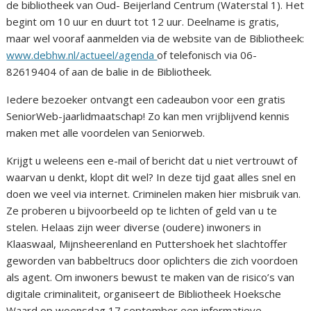
de bibliotheek van Oud- Beijerland Centrum (Waterstal 1). Het
begint om 10 uur en duurt tot 12 uur. Deelname is gratis,
maar wel vooraf aanmelden via de website van de Bibliotheek:
www.debhw.nl/actueel/agenda
of telefonisch via 06-
82619404 of aan de balie in de Bibliotheek.
Iedere bezoeker ontvangt een cadeaubon voor een gratis
SeniorWeb-jaarlidmaatschap! Zo kan men vrijblijvend kennis
maken met alle voordelen van Seniorweb.
Krijgt u weleens een e-mail of bericht dat u niet vertrouwt of
waarvan u denkt, klopt dit wel? In deze tijd gaat alles snel en
doen we veel via internet. Criminelen maken hier misbruik van.
Ze proberen u bijvoorbeeld op te lichten of geld van u te
stelen. Helaas zijn weer diverse (oudere) inwoners in
Klaaswaal, Mijnsheerenland en Puttershoek het slachtoffer
geworden van babbeltrucs door oplichters die zich voordoen
als agent. Om inwoners bewust te maken van de risico’s van
digitale criminaliteit, organiseert de Bibliotheek Hoeksche
Waard op woensdag 17 september een informatieve