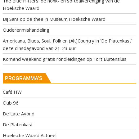
The Blue Hitters: dé honk- en softbalvereniging van de
Hoeksche Waard
Bij Sara op de thee in Museum Hoeksche Waard
Ouderenmishandeling
Americana, Blues, Soul, Folk en (Alt)Country in ‘De Platenkast’
deze dinsdagavond van 21-23 uur
Komend weekend gratis rondleidingen op Fort Buitensluis
PROGRAMMA’S
Café HW
Club 96
De Late Avond
De Platenkast
Hoeksche Waard Actueel