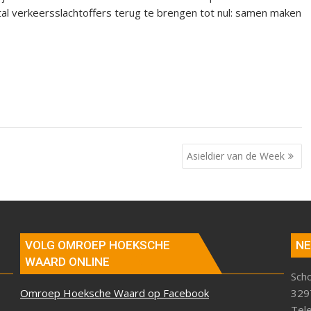
al verkeersslachtoffers terug te brengen tot nul: samen maken
Asieldier van de Week
VOLG OMROEP HOEKSCHE
NE
WAARD ONLINE
Sch
Omroep Hoeksche Waard op Facebook
329
Tel