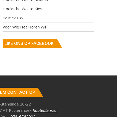
Hoeksche Waard Kiest
Politiek HW
Voor Wie Het Horen Wil
LIKE ONS OP FACEBOOK
EM CONTACT OP
outeneinde 20-22
7 AT Puttershoek
Routeplanner
efoon:
078-6762002