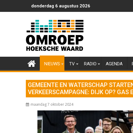
Ga
donderdag 6 augustus 2026
naar
de
inhoud
NIEUWS
TV
RADIO
AGENDA
GEMEENTE EN WATERSCHAP STARTE
VERKEERSCAMPAGNE: DIJK OP? GAS 
maandag 7 oktober 2024