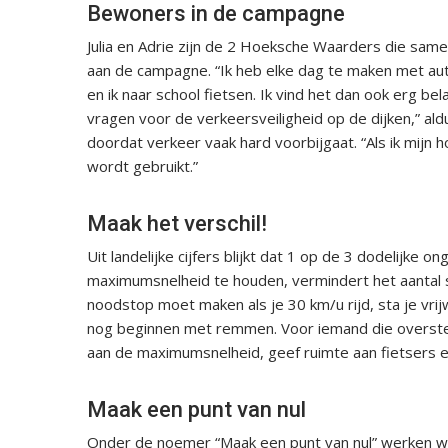
Bewoners in de campagne
Julia en Adrie zijn de 2 Hoeksche Waarders die sam
aan de campagne. “Ik heb elke dag te maken met auto´
en ik naar school fietsen. Ik vind het dan ook erg 
vragen voor de verkeersveiligheid op de dijken,” aldu
doordat verkeer vaak hard voorbijgaat. “Als ik mijn ho
wordt gebruikt.”
Maak het verschil!
Uit landelijke cijfers blijkt dat 1 op de 3 dodelijke 
maximumsnelheid te houden, vermindert het aantal sl
noodstop moet maken als je 30 km/u rijd, sta je vrijw
nog beginnen met remmen. Voor iemand die overstee
aan de maximumsnelheid, geef ruimte aan fietsers en
Maak een punt van nul
Onder de noemer “Maak een punt van nul” werken wi