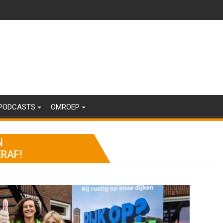
PODCASTS
OMROEP
N
ERAF!