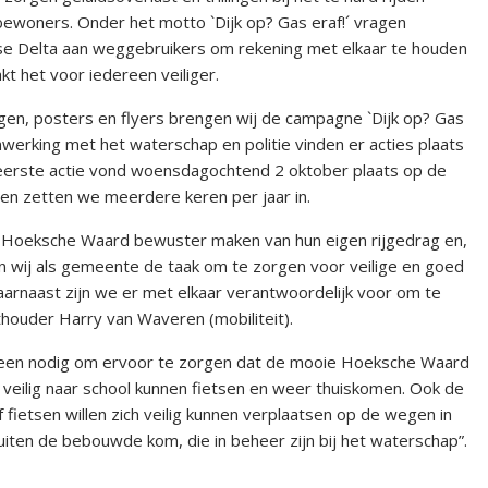
bewoners. Onder het motto `Dijk op? Gas eraf!´ vragen
 Delta aan weggebruikers om rekening met elkaar te houden
t het voor iedereen veiliger.
en, posters en flyers brengen wij de campagne `Dijk op? Gas
nwerking met het waterschap en politie vinden er acties plaats
 eerste actie vond woensdagochtend 2 oktober plaats op de
en zetten we meerdere keren per jaar in.
e Hoeksche Waard bewuster maken van hun eigen rijgedrag en,
ben wij als gemeente de taak om te zorgen voor veilige en goed
arnaast zijn we er met elkaar verantwoordelijk voor om te
thouder Harry van Waveren (mobiliteit).
een nodig om ervoor te zorgen dat de mooie Hoeksche Waard
 veilig naar school kunnen fietsen en weer thuiskomen. Ook de
fietsen willen zich veilig kunnen verplaatsen op de wegen in
ten de bebouwde kom, die in beheer zijn bij het waterschap”.