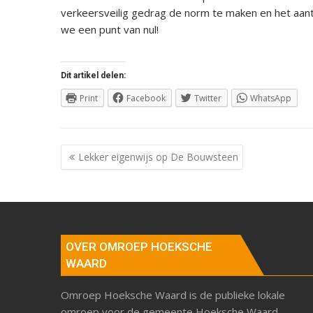
verkeersveilig gedrag de norm te maken en het aant
we een punt van nul!
Dit artikel delen:
Print
Facebook
Twitter
WhatsApp
Berichtnavigatie
Lekker eigenwijs op De Bouwsteen
OVER OMROEP HOEKSCHE
WAARD
Omroep Hoeksche Waard is de publieke lokale
omroep voor de gemeente Hoeksche Waard.