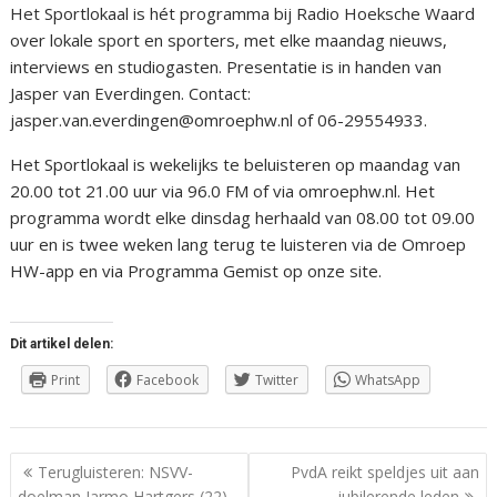
Het Sportlokaal is hét programma bij Radio Hoeksche Waard
over lokale sport en sporters, met elke maandag nieuws,
interviews en studiogasten. Presentatie is in handen van
Jasper van Everdingen. Contact:
jasper.van.everdingen@omroephw.nl of 06-29554933.
Het Sportlokaal is wekelijks te beluisteren op maandag van
20.00 tot 21.00 uur via 96.0 FM of via omroephw.nl. Het
programma wordt elke dinsdag herhaald van 08.00 tot 09.00
uur en is twee weken lang terug te luisteren via de Omroep
HW-app en via Programma Gemist op onze site.
Dit artikel delen:
Print
Facebook
Twitter
WhatsApp
Berichtnavigatie
Terugluisteren: NSVV-
PvdA reikt speldjes uit aan
doelman Jarmo Hartgers (22)
jubilerende leden