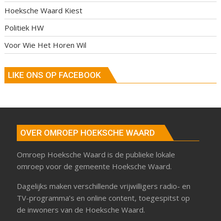
Hoeksche Waard Kiest
Politiek HW
Voor Wie Het Horen Wil
LIKE ONS OP FACEBOOK
OVER OMROEP HOEKSCHE WAARD
Omroep Hoeksche Waard is de publieke lokale
omroep voor de gemeente Hoeksche Waard.
Dagelijks maken verschillende vrijwilligers radio- en
TV-programma’s en online content, toegespitst op
de inwoners van de Hoeksche Waard.