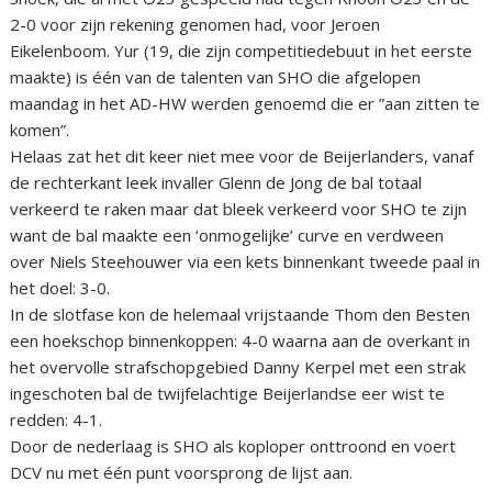
2-0 voor zijn rekening genomen had, voor Jeroen
Eikelenboom. Yur (19, die zijn competitiedebuut in het eerste
maakte) is één van de talenten van SHO die afgelopen
maandag in het AD-HW werden genoemd die er ”aan zitten te
komen”.
Helaas zat het dit keer niet mee voor de Beijerlanders, vanaf
de rechterkant leek invaller Glenn de Jong de bal totaal
verkeerd te raken maar dat bleek verkeerd voor SHO te zijn
want de bal maakte een ‘onmogelijke’ curve en verdween
over Niels Steehouwer via een kets binnenkant tweede paal in
het doel: 3-0.
In de slotfase kon de helemaal vrijstaande Thom den Besten
een hoekschop binnenkoppen: 4-0 waarna aan de overkant in
het overvolle strafschopgebied Danny Kerpel met een strak
ingeschoten bal de twijfelachtige Beijerlandse eer wist te
redden: 4-1.
Door de nederlaag is SHO als koploper onttroond en voert
DCV nu met één punt voorsprong de lijst aan.