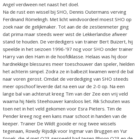
Angel verdween net naast het doel.
Na de rust een wissel bij SHO, Dennis Outermans verving
Ferdinand Römelingh. Met licht windvoordeel moest SHO op
zoek naar de gelijkmaker. Tot aan de de zestienmeter ging
dat prima maar steeds weer wist de Lekkerlandse afweer
stand te houden. De verdedigers van trainer Bert Buizert, hij
speelde in het seizoen 1996-’97 nog voor SHO onder trainer
Harry van den Ham in de hoofdklasse. Helaas was hij door
hardnekkige blessures meer toeschouwer dan speler, hielden
het achterin simpel. Zodra ze in balbezit kwamen werd de bal
naar voren gerost. Omdat de verdediging van SHO steeds
meer opschoof leverde dat na een uur de 2-0 op. Na een
lange bal van achteruit kreeg Tim van der Zee een vrij veld
waarna hij Niels Steehouwer kansloos liet. Rik Schouten was
toen net in het veld gekomen voor Esra Pieters. Tim de
Pender kreeg nog een kans maar schoot in handen van de
keeper. Trainer De Wildt gooide er nog twee wissels
tegenaan, Rowdy Rijsdijk voor Ingmar van Bruggen en Yur
Snoek, die al met O23 gespeeld had tegen Rhoon O23 en de