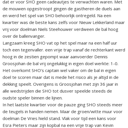
dat er voor SHO geen cadeautjes te verwachten waren. Met
de mouwen opgestroopt gingen de gastheren de duels aan
en werd het spel van SHO behoorlijk ontregeld. Na een
kwartier was de beste kans zelfs voor Nieuw Lekkerland maar
vrij voor doelman Niels Steehouwer verdween de bal hoog
over de ballenvanger.
Langzaam kreeg SHO vat op het spel maar na een half uur
toch een tegenvaller. een vrije trap vanaf de rechterkant werd
hoog in de zestien gepompt waar aanvoerder Dennis
Groosjohan de bal vrij ongelukkig in eigen doel werkte: 1-0.
Het overkomt SHO’s captain wel vaker om de bal in eigen
doel te scoren maar dat is mede het risico als je altijd in de
dekking speelt. Overigens is Groosjohan met zijn 36 jaar in
alle wedstrijden die SHO tot dusver speelde steeds de
oudste speler binnen de lijnen.
In het laatste kwartier voor de pauze ging SHO steeds meer
de teugels in handen nemen. Maar de groen/witte muur voor
doelman De Vries hield stand. Vlak voor tijd een kans voor
Esra Pieters maar zijn kopbal na een vrije trap van Kevin