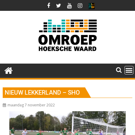
Ga
naar
de
inhoud
NIEUW LEKKERLAND – SHO
maandag 7 november 2022