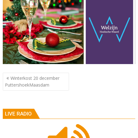
Berichtnavigatie
Winterkost 20 december
PuttershoekMaasdam
LIVE RADIO