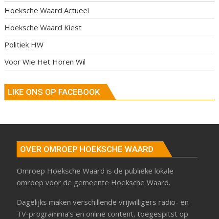
Hoeksche Waard Actueel
Hoeksche Waard Kiest
Politiek HW
Voor Wie Het Horen Wil
LIKE ONS OP FACEBOOK
OVER OMROEP HOEKSCHE WAARD
Omroep Hoeksche Waard is de publieke lokale
omroep voor de gemeente Hoeksche Waard.
Dagelijks maken verschillende vrijwilligers radio- en
TV-programma’s en online content, toegespitst op