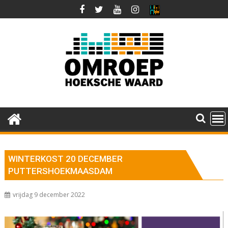
Ga
naar
de
inhoud
WINTERKOST 20 DECEMBER
PUTTERSHOEKMAASDAM
vrijdag 9 december 2022