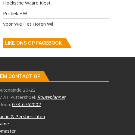
Hoeksche Waard Kiest
Politiek HW
Voor Wie Het Horen Wil
LIKE ONS OP FACEBOOK
EM CONTACT OP
outeneinde 20-22
7 AT Puttershoek
Routeplanner
efoon:
078-6762002
actie & Persberichten
lame
master