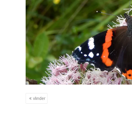
Berichtnavigatie
vlinder