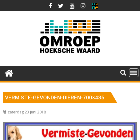
Ga
naar
de
inhoud
VERMISTE-GEVONDEN-DIEREN-700×435
zaterdag 23 juni 2018