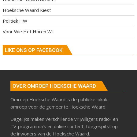
Hoeksche Waard Kiest
Politiek HW
Voor Wie Het Horen Wil
LIKE ONS OP FACEBOOK
OVER OMROEP HOEKSCHE WAARD
Omroep Hoeksche Waard is de publieke lokale
omroep voor de gemeente Hoeksche Waard.
Dagelijks maken verschillende vrijwilligers radio- en
TV-programma’s en online content, toegespitst op
de inwoners van de Hoeksche Waard.