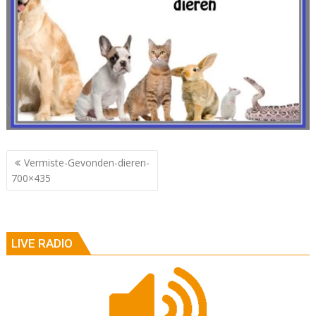
Berichtnavigatie
Vermiste-Gevonden-dieren-
700×435
LIVE RADIO